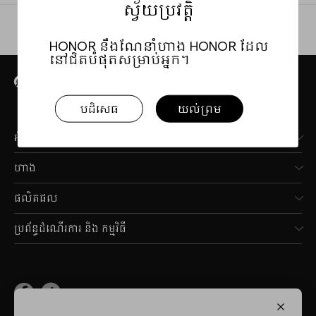
ស្វ័យប្រវត្តិ
HONOR នឹងណែនាំហាង HONOR ដែល
នៅជិតបំផុតសម្រាប់អ្នក។
ស្វែងរកហាងលក់រាយ HONOR
បដិសេធ
យល់ព្រម
អំពី HONOR
ហាង
ផលិតផល
ប្រព័ន្ធដំណើរការ និង កម្មវិធី