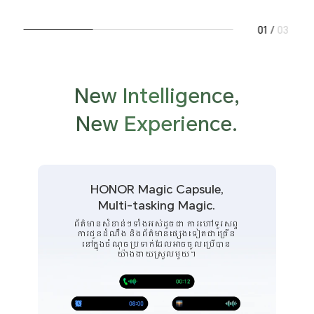
01
/
03
New Intelligence,
New Experience.
HONOR Magic Capsule,
Multi-tasking Magic.
ព័ត៌មានសំខាន់ៗទាំងអស់ដូចជា ការហៅទូរសព្ទ
ការជូនដំណឹង និងព័ត៌មានផ្សេងទៀតជាច្រើន
នៅក្នុងចំណុចប្រទាក់ដែលអាចចូលប្រើបាន
យ៉ាងងាយស្រួលមួយ។