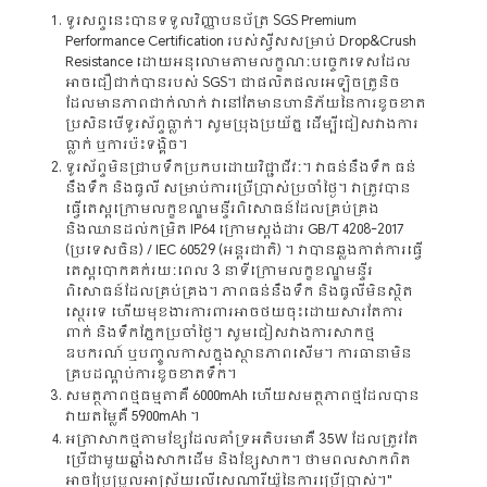
ទូរសព្ទនេះបានទទួលវិញ្ញាបនប័ត្រ SGS Premium
Performance Certification របស់ស្វីសសម្រាប់ Drop&Crush
Resistance ដោយអនុលោមតាមលក្ខណៈបច្ចេកទេសដែល
អាចជឿជាក់បានរបស់ SGS។ ជាផលិតផលអេឡិចត្រូនិច
ដែលមានភាពជាក់លាក់ វានៅតែមានហានិភ័យនៃការខូចខាត
ប្រសិនបើទូរស័ព្ទធ្លាក់។ សូមប្រុងប្រយ័ត្ន ដើម្បីជៀសវាងការ
ធ្លាក់ ឬការប៉ះទង្គិច។
ទូរស័ព្ទមិនជ្រាបទឹកប្រកបដោយវិជ្ជាជីវៈ។ វាធន់នឹងទឹក ធន់
នឹងទឹក និងធូលី សម្រាប់ការប្រើប្រាស់ប្រចាំថ្ងៃ។ វាត្រូវបាន
ធ្វើតេស្តក្រោមលក្ខខណ្ឌមន្ទីរពិសោធន៍ដែលគ្រប់គ្រង
និងឈានដល់កម្រិត IP64 ក្រោមស្តង់ដារ GB/T 4208-2017
(ប្រទេសចិន) / IEC 60529 (អន្តរជាតិ) ។ វាបានឆ្លងកាត់ការធ្វើ
តេស្តបោកគក់រយៈពេល 3 នាទីក្រោមលក្ខខណ្ឌមន្ទីរ
ពិសោធន៍ដែលគ្រប់គ្រង។ ភាពធន់នឹងទឹក និងធូលីមិនស្ថិត
ស្ថេរទេ ហើយមុខងារការពារអាចថយចុះដោយសារតែការ
ពាក់ និងទឹកភ្នែកប្រចាំថ្ងៃ។ សូមជៀសវាងការសាកថ្ម
ឧបករណ៍ ឬបញ្ចូលកាសក្នុងស្ថានភាពសើម។ ការធានាមិន
គ្របដណ្តប់ការខូចខាតទឹក។
សមត្ថភាពថ្មធម្មតាគឺ 6000mAh ហើយសមត្ថភាពថ្មដែលបាន
វាយតម្លៃគឺ 5900mAh ។
អត្រាសាកថ្មតាមខ្សែដែលគាំទ្រអតិបរមាគឺ 35W ដែលត្រូវតែ
ប្រើជាមួយឆ្នាំងសាកដើម និងខ្សែសាក។ ថាមពលសាកពិត
អាចប្រែប្រួលអាស្រ័យលើសេណារីយ៉ូនៃការប្រើប្រាស់។"