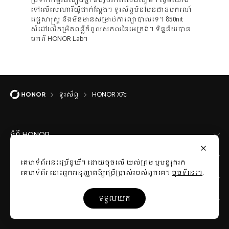
ប្រទាក់កម្មវិធីផ្សេងគ្នា និងរូបភាពលេងហ្គេម។ សូមយោង
ទៅលើសេណារីយ៉ូជាក់ស្តែង។ ទូរស័ព្ទមិនមែនជាឧបករណ៍
វេជ្ជសាស្ត្រ និងមិនមានសម្រាប់ការព្យាបាលទេ។ 850nit
សំដៅលើកម្រិតពន្លឺកំពូលសកលនៃអេក្រង់។ ទិន្នន័យបាន
មកពី HONOR Lab។
ទូរស័ព្ទ
HONOR X7c
អំពី HONOR
ហាង
គេហទំព័រនេះប្រើខូឃី។ ដោយចុចលើ យល់ព្រម ឬបន្តរុករក
គេហទំព័រ នោះអ្នកអនុញ្ញាតឱ្យប្រើប្រាស់របស់ពួកគេ។
ចុចទីនេះ។
.
ផលិតផល
ទទួលយក
ប្រព័ន្ធដំណើរការ និង កម្មវិធី