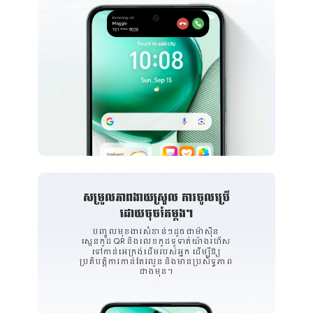
សម្រួលភាពងាយស្រួល ការចូលប្រើ
ដោយចុចតែម្តង។
បញ្ចូលមុខងារសំខាន់ៗដូចជាម៉ាស៊ីន
ស្កេនកូដ QR និងលេខកូដទូទាត់យ៉ាងរហ័ស
ទៅកាន់អេក្រង់ដើមរបស់អ្នក ដើម្បីឱ្យ
ប្រតិបត្តិការកាន់តែរលូន និងមានប្រសិទ្ធភាព
ជាងមុន។