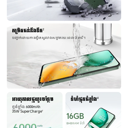
កម្រិតធន់នឹងទឹក
2
បញ្ជាក់ដោយការធ្វើតេស្តលាងសម្អាតរយៈពេល 3 នាទី។
អាយុកាលថ្មយូរបន្ថែម
ទំហំផ្ទុកធំខ្លាំង
4
ថ្មធំខ្លាំង 6000mAh
35W SuperCharge
3
16GB
(8+8)RAM ទំហំ