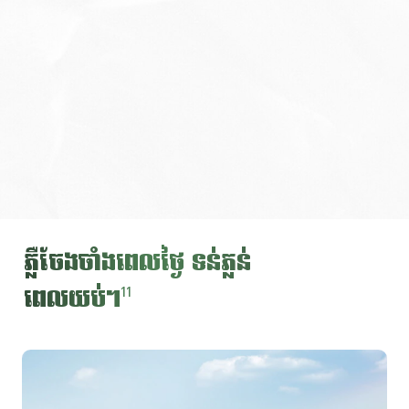
ភ្លឺចែងចាំងពេលថ្ងៃ ទន់ភ្លន់
ពេលយប់។
11