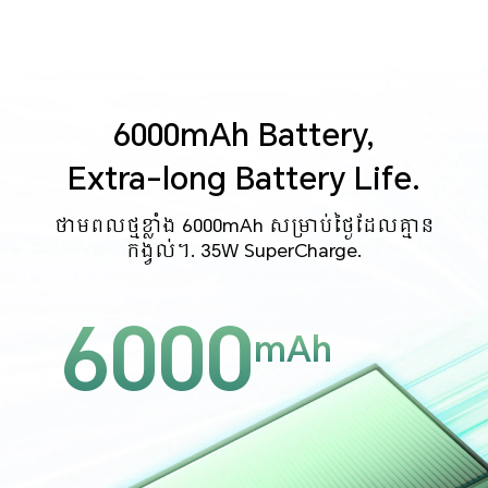
6000mAh Battery,
Extra-long Battery Life.
ថាមពលថ្មខ្លាំង 6000mAh សម្រាប់ថ្ងៃដែលគ្មាន
កង្វល់។. 35W SuperCharge.
6000
mAh