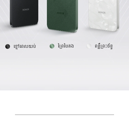
ព្រៃបៃតង
ពន្លឺព្រះច័ន្ទ
ខ្មៅពេលយប់