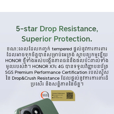
5-star Drop Resistance,
Superior Protection.
ខណៈពេលដែលកញ្ចក់ tempered ផ្តល់នូវការការពារ
ដែលអាចទុកចិត្តបានសម្រាប់អេក្រង់ ស្ថាបត្យកម្មខ្នើយ
HONOR ថ្មីទាំងអស់បង្កើនភាពធន់នឹងផលប៉ះពាល់ទាំង
មូលរបស់វា។ HONOR X7c 4G បានទទួលវិញ្ញាបនប័ត្រ
SGS Premium Performance Certification របស់ស្វីស
នៃ Drop&Crush Resistance ដែលផ្តល់នូវការការពារដ៏
ប្រសើរ និងសន្តិភាពនៃចិត្ត។