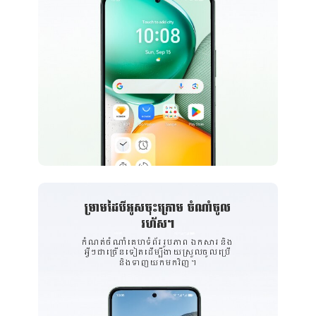
ម្រាមដៃបីអូសចុះក្រោម ចំណាំចូល
រហ័ស។
កំណត់ចំណាំគេហទំព័រ រូបភាព ឯកសារ និង
អ្វីៗជាច្រើនទៀតដើម្បីងាយស្រួលចូលប្រើ
និងទាញយកមកវិញ។