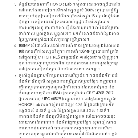
ទិន្នន័យបានមកពី HONOR Lab ។ មុខងារនេះអាចប្រើបានតែ
នៅពេលដែលរបៀបកម្រិតសំឡេងខ្ពស់ 300% ត្រូវបានធ្វើឱ្យ
សកម្ម បើប្រៀបធៀបទៅនឹងកម្រិតសំឡេង 15 របារនៃម៉ូដែល
ដូចគ្នា។ របៀបនេះគាំទ្រសេណារីយ៉ូដូចជាសំឡេងរោទ៍
ការហៅទូរសព្ទ ការចាក់សារថ្មី និងការរុករក។ វាមិនគាំទ្រការ
ចាក់កាស ឬលទ្ធផលប៊្លូធូសទេ។ បទពិសោធន៍ជាក់ស្តែងអាច
ប្រែប្រួលអាស្រ័យលើលក្ខខណ្ឌប្រើប្រាស់។
108MP សំដៅលើសេនស័រកាមេរ៉ាខាងក្រោយចម្បងដែលមាន
108 លានភីកសែលរូបវិទ្យា។ កាមេរ៉ា 108MP ត្រូវបានគាំទ្រតែ
នៅក្នុងរបៀប HIGH-RES ជាមួយនឹង AI algorithm ប៉ុណ្ណោះ។
គុណភាពបង្ហាញរូបថតពិតប្រាកដអាចមានភាពខុសប្លែកគ្នា
នៅក្រោមរបៀបថតរូប និងបរិយាកាសខុសៗគ្នា។
ទូរស័ព្ទមិនជ្រាបទឹកប្រកបដោយវិជ្ជាជីវៈ។ វាធន់នឹងទឹក ធន់
នឹងទឹក និងធូលី សម្រាប់ការប្រើប្រាស់ប្រចាំថ្ងៃ។ វាត្រូវបាន
ធ្វើតេស្តក្រោមលក្ខខណ្ឌមន្ទីរពិសោធន៍ដែលគ្រប់គ្រង និង
បំពេញតាមស្តង់ដារ IP64 ក្រោមស្តង់ដារ GB/T 4208-2017
(ប្រទេសចិន) / IEC 60529 (អន្តរជាតិ) ។ នៅក្នុងលក្ខខណ្ឌនៃ
HONOR Lab វាអាចស្ថិតនៅជម្រៅ 0.25 ម៉ែត្រនៅក្រោមទឹក
រហូតដល់ 3 នាទី ឬ 0.5 ម៉ែត្រសម្រាប់រយៈពេល 1 នាទី។
ភាពធន់នឹងទឹក និងធូលីមិនស្ថិតស្ថេរទេ ហើយអាចថយចុះ
ដោយសារតែការពាក់ និងទឹកភ្នែកប្រចាំថ្ងៃ។ សូមជៀសវាង
ការសាកថ្មឧបករណ៍ ឬបញ្ចូលកាសក្នុងស្ថានភាពសើម។
មានភាពខុសគ្នារវាងបរិយាកាសរស់នៅ និងពិសោធន៍។ ក្នុង