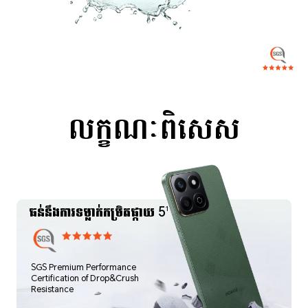
*ជាផលិតផលអេឡិចត្រូនិចដែលមានភាពជាក់លាក់ វានៅតែមានហានិភ័យនៃការខូចខាតនៅពេលដែលទូរស័ព្ទត្រូវបានទម្លាក់។ សូមប្រុងប្រយ័ត្ន ជៀសវាងការធ្លាក់ ឬការប៉ះទង្គិច។ ទូរស័ព្ទមិនធន់នឹងទឹកតាម
ជំនាញ។ វា​គឺ​ជា​ការ​មិន​ជ្រាប​ទឹក​។ ធន់នឹងទឹក និងធន់នឹងធូលីក្រោមការប្រើប្រាស់ធម្មតាត្រូវបានធ្វើតេស្តក្រោមលក្ខខណ្ឌមន្ទីរពិសោធន៍ដែលគ្រប់គ្រង និងឈានដល់កម្រិត IP64 ស្របតាមស្តង់ដារ GR/T 4208-
2017 (ប្រទេសចិន) / IEC 60529 (អន្តរជាតិ) ។ នៅក្រោមលក្ខខណ្ឌមន្ទីរពិសោធន៍ដែលបានគ្រប់គ្រង វាបានឆ្លងកាត់ការធ្វើតេស្តបោកគក់រយៈពេល 3 នាទី។ ភាពធន់នឹងទឹក និងធូលីមិនមានប្រសិទ្ធភាពជា
អចិន្ត្រៃយ៍ទេ ហើយមុខងារការពារអាចថយចុះដោយសារតែការពាក់ និងទឹកភ្នែកប្រចាំថ្ងៃ។ កុំព្យាយាមសាកថ្មទូរស័ព្ទសើម។ ការខូចខាតរាវមិនត្រូវបានគ្របដណ្តប់ក្រោមការធានា។
*សមត្ថភាពថ្មធម្មតាគឺ 6000mAh ហើយសមត្ថភាពថ្មដែលបានវាយតម្លៃគឺ 5900mAh ។
*កំណែផ្ទុកដែលបានរាយបញ្ជីនៅក្នុងតំបន់នីមួយៗខុសគ្នា។ តាមរយៈ HONOR RAM Turbo ROM មួយចំនួននឹងត្រូវបានផ្ទេរទៅ RAM ទំហំ 8GB អាចស្មើនឹងបទពិសោធន៍ផ្ទុកទិន្នន័យ 16GB៖ ទំហំផ្ទុកជាក់ស្តែងមាន
តិចជាងតម្លៃនេះ ដោយសារការប្រើប្រាស់ប្រព័ន្ធ។
*រូបភាពផលិតផលត្រូវបានផ្តល់ជូនសម្រាប់ជាឯកសារយោងតែប៉ុណ្ណោះ សូមយោងទៅលើផលិតផលពិត។
លក្ខណៈពិសេស
ធន់នឹងការទម្លាក់កម្រិតផ្កាយ 5
1
SGS Premium Performance
Certification of Drop&Crush
Resistance