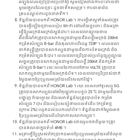
អំឡុងពេលប្រើប្រាស់ប្រចាំថ្ងៃ សូមជៀសវាងការប៉ះពាល់ជា
មួយវត្ថុរាវដែលច្រេះ ដូចជាទឹកសមុទ្រ។ ការធានាមិន
គ្របដណ្តប់ការខូចខាតទឹក។
ទិន្នន័យបានមកពី HONOR Lab ។ ការធ្វើតេស្តទាំងអស់ត្រូវ
បានធ្វើឡើងក្រោមរបៀប Wi-Fi នៅលើយន្តហោះ និងអត្រា
ធ្វើឱ្យអេក្រង់អេក្រង់ស្តង់ដារ។ ពេលវេលាផ្សាយតាម
អ៊ីនធឺណិតត្រូវបានសាកល្បងជាមួយនឹងពន្លឺអេក្រង់ 200nit
កម្រិតសំឡេង 8-bar និងគុណភាពវីដេអូ 720P ។ ពេលវេលា
ចាក់តន្ត្រីត្រូវបានសាកល្បងជាមួយនឹងការបិទអេក្រង់ និង
កម្រិតសំឡេង 8 បារ។ ពេលវេលាប្រើប្រាស់ប្រព័ន្ធផ្សព្វផ្សាយ
សង្គមត្រូវបានសាកល្បងជាមួយនឹងពន្លឺ 200nit និងកម្រិត
សំឡេង 8-bar។ រយៈពេលនៃការហៅតាម VoLTE ត្រូវបាន
សាកល្បងជាមួយនឹងអេក្រង់បិទ។ ពេលវេលាប្រើប្រាស់ជាក់
ស្តែងអាចប្រែប្រួលអាស្រ័យលើសេណារីយ៉ូ។
ទិន្នន័យបានមកពី HONOR Lab ។ រយៈពេលហៅទូរសព្ទ 5G
ត្រូវបានសាកល្បងនៅសីតុណ្ហភាពបន្ទប់ 25 ℃ ជាមួយនឹងការ
បង្ហាញ វ៉ាយហ្វាយ និងសេវាទិន្នន័យត្រូវបានបិទ កម្រិត
សំឡេង 7 បារ និងរបៀបសន្សំថាមពលទំនើប (កម្រិតថ្ម
ក្រោម 2%) រហូតដល់ឧបករណ៍បិទ។ ទិន្នន័យជាក់ស្តែងអាច
ប្រែប្រួលអាស្រ័យលើបរិយាកាសសាកល្បង។
ទិន្នន័យបានមកពី HONOR Lab ដោយរូបថតនីមួយៗត្រូវ
បានគណនាក្នុងទំហំ 4MB ។
អត្រាធ្វើឱ្យស្រស់ពិតប្រាកដអាចប្រែប្រួលអាស្រ័យលើចំណុច