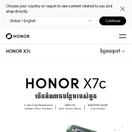
Choose your country or region to see content related to you and
shop directly.
Global / English
Continue
HONOR X7c
ទិដ្ឋភាពទូទៅ
បើកអំណាចបន្ថែមរបស់អ្នក
5-star Drop Resistance &
6000mAh
16GB(8+8)+256GB
Washable Water Resistance
Super Durable Battery
Large Storage