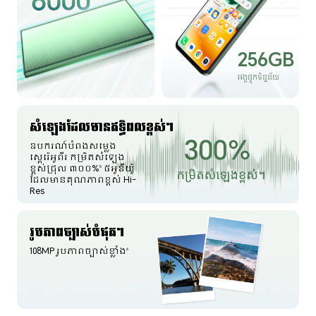
256GB
អង្គផ្ទុកទិន្នន័យ
សំឡេងដែលមានឥទ្ធិពលខ្ពស់។
ឧបករណ៍បំពងសម្លេង
ស្តេរ៉េអូពីរ កម្រិតសំឡេង
ខ្ពស់ជ្រុល ៣០០%
៥អូឌីយ៉ូ
5
ដែលមានគុណភាពខ្ពស់ Hi-
Res
រូបភាពច្បាស់បំផុត។
108MP រូបភាពច្បាស់ខ្លាំង
6