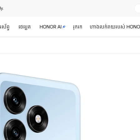
y.
រស័ព្ទ
ថេប្លេត
HONOR AI
រុករក
ហាងលក់រាយរបស់ HON