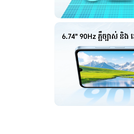
6.74" 90Hz ភ្លឺច្បាស់ និង 