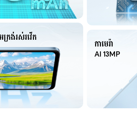
អេក្រង់រស់រវើក
កាមេរ៉ា
AI 13MP