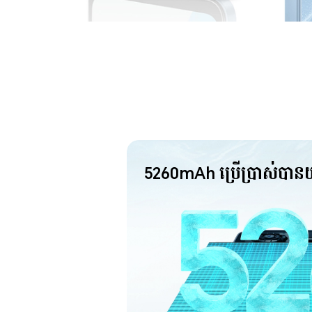
5260mAh ប្រើប្រាស់បានយ