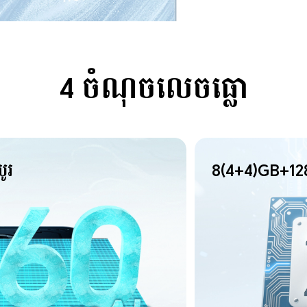
4 ចំណុចលេចធ្លោ
ូរ
8(4+4)GB+
128