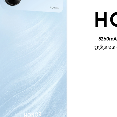
5260mA
ថ្មប្រើប្រាស់ប