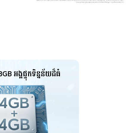
ទិន្នន័យនេះបានមកពីមន្ទីរពិសោធន៍ HONOR។ អត្រា Refresh ពិតប្រាកដអាចប្រែប្រួលទៅតាមចំណុចប្រទាក់កម្មវិធី និងរូបភាពហ្គេមផ្សេងៗគ្នា។ សូមយោងតាមស្ថានភាពជាក់ស្តែង។
*រូបភាពផលិតផលត្រូវបានផ្តល់ជូនសម្រាប់ជាឯកសារយោងតែប៉ុណ្ណោះ។ សូមមើលផលិតផលពិត។
GB អង្គផ្ទុកទិន្នន័យដ៏ធំ