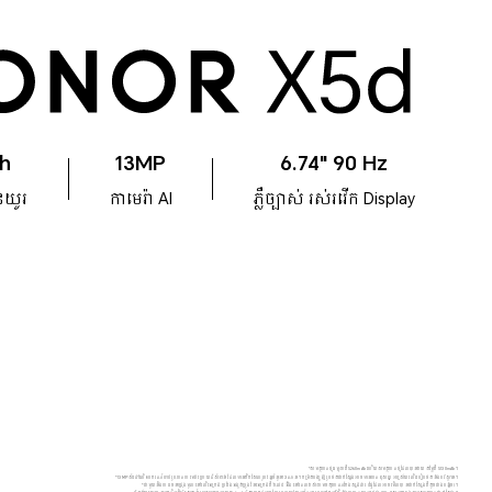
h
13MP
6.74" 90 Hz
ានយូរ
កាមេរ៉ា AI
ភ្លឺច្បាស់ រស់រវើក Display
*សមត្ថភាពថ្មធម្មតាគឺ 5260mAh ហើយសមត្ថភាពថ្មដែលបានវាយតម្លៃគឺ 5130mAh។
*13MP សំដៅលើឧបករណ៍ចាប់រូបភាពកាមេរ៉ាក្រោយដ៏សំខាន់ ដែលមានភីកសែលរូបវន្តចំនួន 13 លាន។ កម្រិតបង្ហាញរូបថតជាក់ស្តែងអាចមានភាពខុសគ្នា អាស្រ័យលើរបៀបថត និងបរិស្ថាន។
*ជាមួយនឹងការរចនាជ្រុងមូលនៅលើអេក្រង់ ប្រវែងអង្កត់ទ្រូងនៃអេក្រង់គឺ ៦.៧៤ អ៊ីង នៅពេលវាស់តាមចតុកោណកែងស្តង់ដារ (ផ្ទៃដែលអាចមើលបានជាក់ស្តែងគឺតូចជាងបន្តិច)។