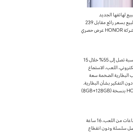
عن بدء البيع لهاتفها الجديد
HONOR 50 Lite في العراق. سيتوفر هاتف HONOR 50 Lite اعتباراً من 4 ديسمبر من خلال متاجر البيع بسعر رائع مقابل 239
دولار. بهدف منح المستخدمين في العراق العديد من المزايا وبالتعاون مع KOREK Telecom، تقدم شركة HONOR عرض حصري
يأتي الهاتف مع تقنية الشحن السريع من HONOR بقوة 66 واط، والتي يمكن من خلالها شحن الهاتف بنسبة تصل إلى 55% خلال 15
لتسوق الإلكتروني، اللعب، الاستماع
 البطارية الضخمة سعة
ات الهاتف دون التفكير بشأن البطارية.
يعمل هاتف HONOR 50 Lite بنظام أندرويد 11 ومدعوماً بخدمات گوگل للهاتف، يأتي HONOR 50 Lite بنسخة (8GB+128GB)
تم تجهيز الهاتف ببطارية ضخمة سعة 4300 مللي أمبير، ليقدم بذلك HONOR 50 Lite ما يصل إلى 7 ساعات من اللعب، 16 ساعة
ة تواصل سلسلة ودون انقطاع