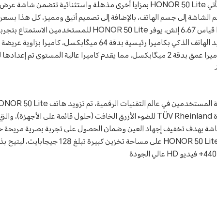
طوال اليوم. علاوة على ذلك، يأتي HONOR 50 Lite بمزايا أخرى مذهلة واستثنائية ت
ة 94.4% من حجم الشاشة إلى جسم الهاتف، بالإضافة إلى تصميم أنيق ومميز، كل هذا
العرض الكاملة من HONOR قياس 6.67 إنش، يوفر HONOR 50 Lite للم
ماكرو بدقة 2 ميگابكسل وكاميرا عمق بدقة 2 ميگابكسل، مما يقدم كاميرا عالية المستو
للأعين وهي حائزة على شهادة TÜV Rheinland للضوء الأزرق الخافت (حلول قائمة على ا
شاشة بهدف تخفيف إجهاد العين وضمان الحصول على تجربة بصرية مريحة ح