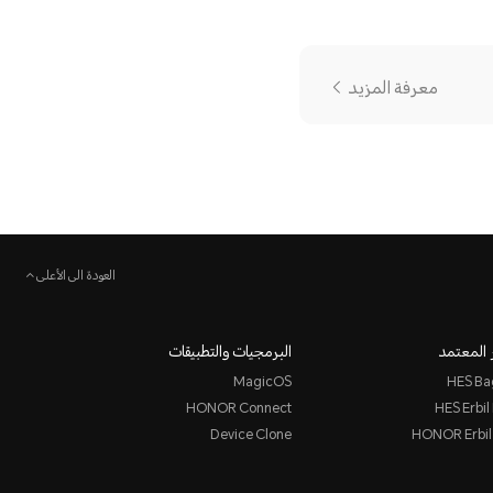
معرفة المزيد
العودة الى الأعلى
 المعتمد
البرمجيات والتطبيقات
MagicOS
HES Ba
HONOR Connect
HES Erbil
Device Clone
HONOR Erbi