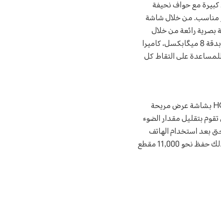
تضمن شاشة عرض كبيرة مع حواف نحيفة
 بسعر مناسب. من خلال شاشة
ستخدمين الاستمتاع بتجربة بصرية رائعة من خلال
شاشة أكبر وأكثر راحة. تم تزويد الهاتف الذكي بكاميرا رئيسية بدقة 64 ميگابكسل، كاميرا بزاوية عريضة بدقة 8 ميگابكسل، كاميرا
ى تم إعدادها للمساعدة على التقاط كل
مع الأخذ بالاعتبار أهمية صحة المستخدمين في عالم التقنيات الرقمية، تم تزويد هاتف HONOR 50 Lite بشاشة عرض مريحة
لأجهزة)، والتي تقوم بتقليل مقدار الضوء
تى بعد استخدام الهاتف
لفترات طويلة. يحتوي هاتف HONOR 50 Lite على مساحة تخزين كبيرة تبلغ 128 جيجابايت، ليتيح بذلك حفظ نحو 11,000 مقطع