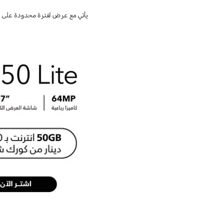
يأتي مع عرض لفترة محدودة على باقة الإنترنت 50 گيگابا