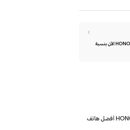
اشحن بطارية هاتف HONOR 50 Lite الآن بنسبة
HONOR تعلن عن اقتراب موعد إطلاق HONOR 70 أفضل هاتف