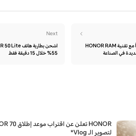
Next
هاتف HONOR X8 قريباً مع تقنية HONOR RAM
55% خلال 15 دقيقة فقط
لتصوير الـ Vlog*