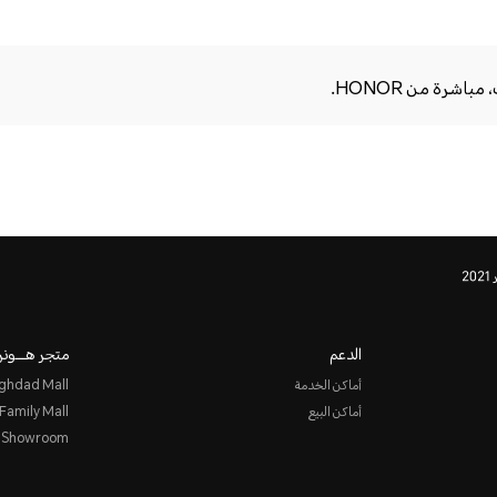
اشرة من HONOR.
الدعم
متجر هـــونر
أماكن الخدمة
ghdad Mall
أماكن البيع
 Family Mall
l Showroom