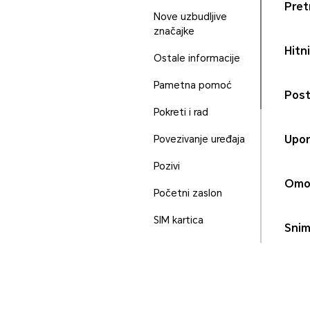
Pretr
Nove uzbudljive
značajke
Hitn
Ostale informacije
Pametna pomoć
Post
Pokreti i rad
Upor
Povezivanje uređaja
Pozivi
Omo
Početni zaslon
SIM kartica
Snim
Sigurnosno kopiranje i
vraćanje
Sigurnost i privatnost