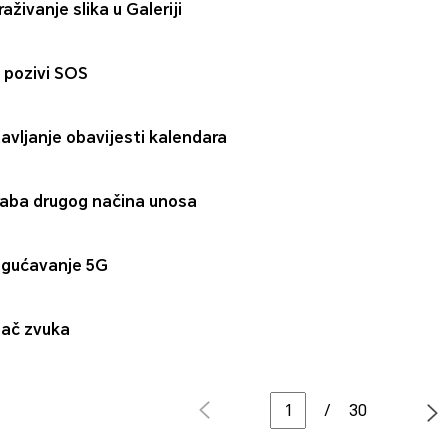
aživanje slika u Galeriji
i pozivi SOS
avljanje obavijesti kalendara
aba drugog načina unosa
gućavanje 5G
ač zvuka
/
30