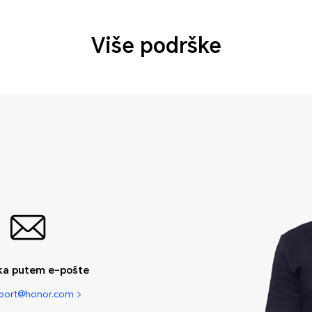
Više podrške
ka putem e-pošte
pport@honor.com