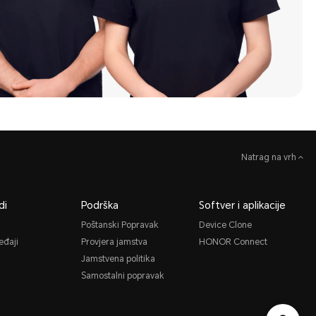
Natrag na vrh
di
Podrška
Softver i aplikacije
Poštanski Popravak
Device Clone
eđaji
Provjera jamstva
HONOR Connect
Jamstvena politika
Samostalni popravak