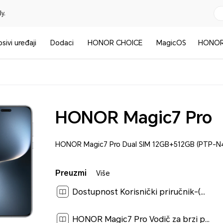
y.
sivi uređaji
Dodaci
HONOR CHOICE
MagicOS
HONOR
HONOR Magic7 Pro
HONOR Magic7 Pro Dual SIM 12GB+512GB (PTP-N
Preuzmi
Više
Dostupnost Korisnički priručnik-(MagicOS 9.0_01,hr)[ 0.1M ]
HONOR Magic7 Pro Vodič za brzi početak-(Magic OS 9.0_01,PTP-N49,hr)[ 2.4M ]