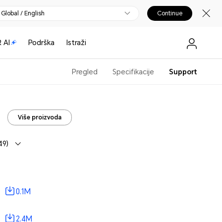
Global / English
Continue
 AI
Podrška
Istraži
Pregled
Specifikacije
Support
Više proizvoda
49)
0.1M
2.4M