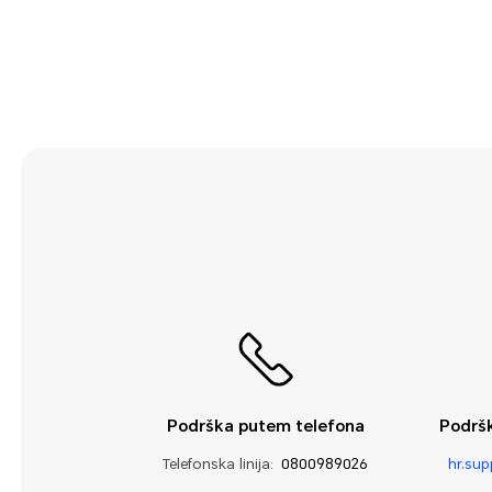
Sustav
Upravitelj telefona
Uslužni programi
Wi-Fi i mreža
Zvuk i prikaz
Podrška putem telefona
Podrš
Telefonska linija:
0800989026
hr.su