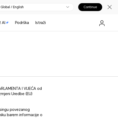
Global / English
Continue
 AI
Podrška
Istraži
PARLAMENTA I VIJEĆA od
izmjeni Uredbe (EU)
easingu povezanog
sniku barem informacije o