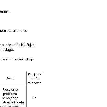
rirati;
učujući, ako je to
o, obrisati, uključujući
u usluge.
ezanih proizvoda koje
Dijeljenje
Svrha
s trećim
stranama
Rješavanje
problema,
poboljšanje
Ne
kustva proizvoda
i ostale svrhe.