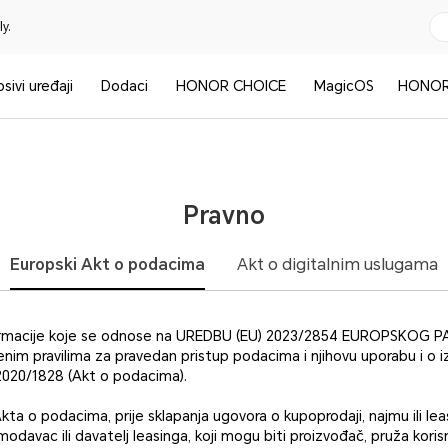
y.
sivi uređaji
Dodaci
HONOR CHOICE
MagicOS
HONOR
Pravno
Europski Akt o podacima
Akt o digitalnim uslugama
nformacije koje se odnose na UREDBU (EU) 2023/2854 EUROPSKOG 
đenim pravilima za pravedan pristup podacima i njihovu uporabu i o 
 2020/1828 (Akt o podacima).
Akta o podacima, prije sklapanja ugovora o kupoprodaji, najmu ili l
modavac ili davatelj leasinga, koji mogu biti proizvođač, pruža kori