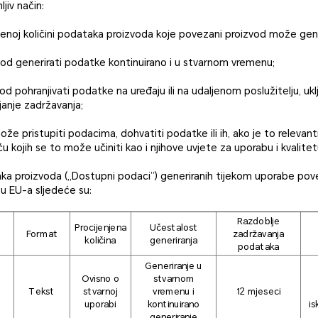
jiv način:
enjenoj količini podataka proizvoda koje povezani proizvod može gene
vod generirati podatke kontinuirano i u stvarnom vremenu;
od pohranjivati podatke na uređaju ili na udaljenom poslužitelju, uklj
janje zadržavanja;
može pristupiti podacima, dohvatiti podatke ili ih, ako je to relevantn
 kojih se to može učiniti kao i njihove uvjete za uporabu i kvalitet
ka proizvoda („Dostupni podaci”) generiranih tijekom uporabe pov
u EU-a sljedeće su:
Razdoblje
Procijenjena
Učestalost
Format
zadržavanja
količina
generiranja
podataka
Generiranje u
Ovisno o
stvarnom
Tekst
stvarnoj
vremenu i
12 mjeseci
uporabi
kontinuirano
is
generiranje