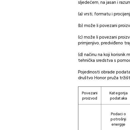
sljedećem, na jasan i razuml
(a) vrsti, formatu i procij
(b) može li povezani proiz
(c) može li povezani proizv
primjenjivo, predviđeno tra
(d) načinu na koji korisnik 
tehnička sredstva s pomoću
Pojedinosti obrade podata
društvo Honor pruža tržišt
Povezani
Kategorija
proizvod
podataka
Podaci o
potrošnji
energije