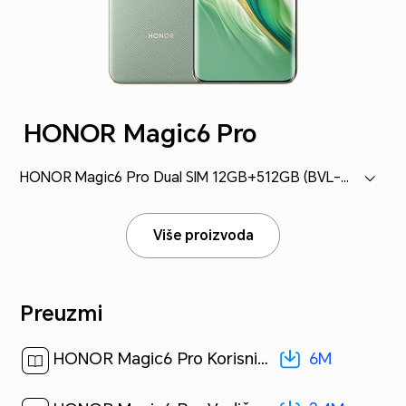
HONOR Magic6 Pro
HONOR Magic6 Pro Dual SIM 12GB+512GB (BVL-N49)
Više proizvoda
Preuzmi
6M
HONOR Magic6 Pro Korisnički priručnik-(MagicOS 8.0_01,hr)[ 6M ]