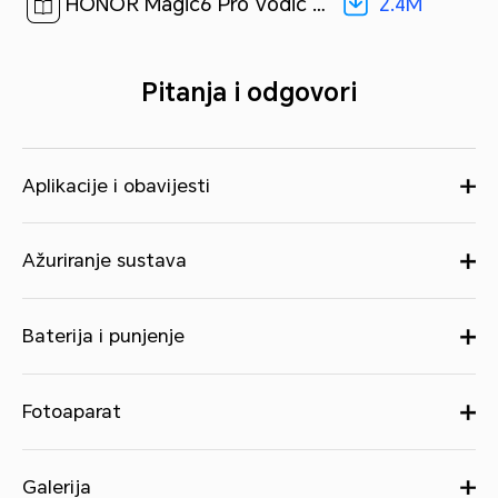
2.4M
HONOR Magic6 Pro Vodič za brzi početak-(Magic OS 8.0_01,BVL-N49,hr)[ 2.4M ]
Pitanja i odgovori
Aplikacije i obavijesti
Ažuriranje sustava
Baterija i punjenje
Fotoaparat
Galerija