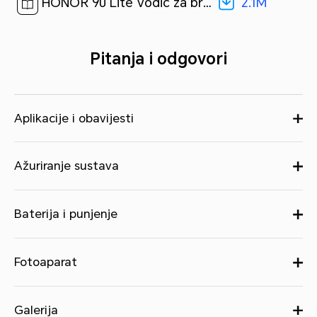
2.1M
HONOR 90 Lite Vodič za brzi početak-(Magic OS 7.1_01,CRT-NX1,hr)[ 2.1M ]
Pitanja i odgovori
Aplikacije i obavijesti
Ažuriranje sustava
Baterija i punjenje
Fotoaparat
Galerija