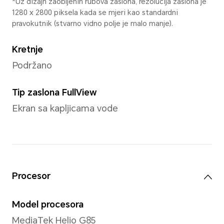
*Stvarne dimenzije/težina mogu se 
konfiguraciji, proizvodnom procesu i
Zaslon
Veličina
6,56 inča