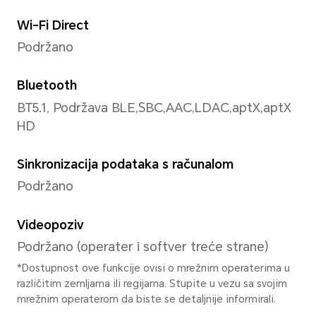
Kamera od 5 MP (otvor blend
*Pikseli se mogu razlikovati ovisno 
fotografije i snimanja video zapisa. 
može se razlikovati.
Rezolucija slike
Podržano 2592*1944 piksela
Napomena: Stvarna rezolucija fotog
razlikovati ovisno o različitom način