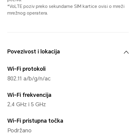
zamućenje pozadine), ubrzan
snimanje osmijeha, panoram
fotografija.
Prednja kamera
Prednja kamera