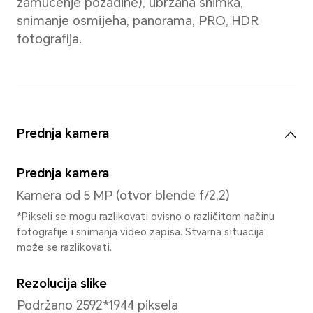
1,8 Ghz
GPU
ARM Mali G52 MC2
Sustav