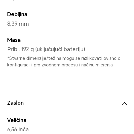
oceanska cijan
,
Pon
Dimenzije i masa
Visina