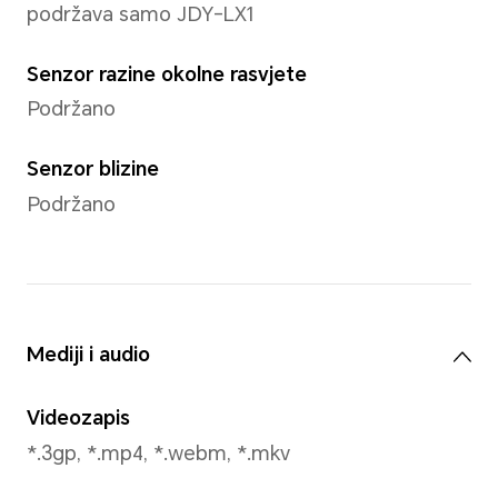
Baterija
Kapacitet
5100 mAh (nazivna vrijednost
(tipična vrijednost)
*Ovaj kapacitet je nominalni kapacit