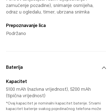
Memorija
4 GB+128 GB
6 GB+256 GB
Stražnja kamera