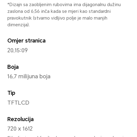
163,59 mm
Širina
75,33 mm
Debljina
8,39 mm
Masa
Pribl. 192 g (uključujući bateri