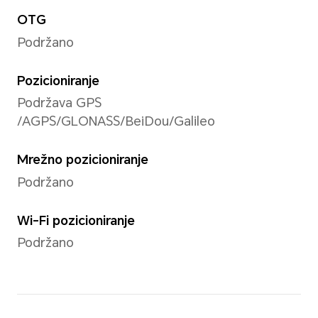
Rezolucija videozapisa
Podržava 1920x1080 piksela
Napomena: Stvarna rezolucija vide
razlikovati ovisno o različitom nači
zapisa.
Snimanje videozapisa
Podržava snimanje 1080P (1920x1
zapisa