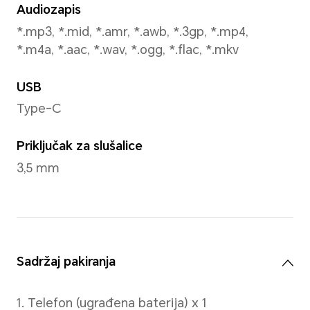
kapacitet baterije svakog pojedin
biti malo veći ili malo manji od nom
Tip
Litij-ionska polimerska bater
Žičano punjenje
Podržava do 11 V/3,2 A super
*Stvarna snaga punjenja bit će pam
skladu s različitim situacijama. Refe