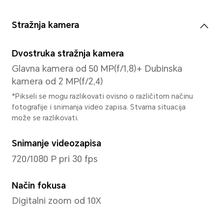
Kretnje
Podržano
Tip zaslona FullView
Ekran sa kapljicama vode