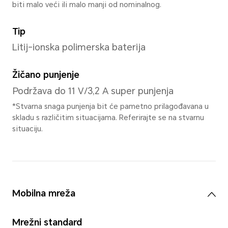
Dvostruka stražnja kamera
Glavna kamera od 50 MP(f/1,
kamera od 2 MP(f/2,4)
*Pikseli se mogu razlikovati ovisno 
fotografije i snimanja video zapisa. 
može se razlikovati.
Snimanje videozapisa
720/1080 P pri 30 fps