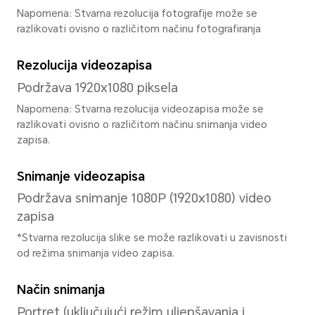
Operacijski sustav
MagicOS 8.0 (Android 14)
Korisničko sučelje
MagicOS 8.0