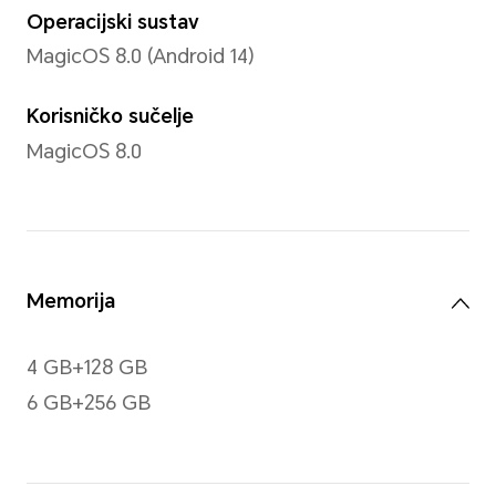
Tip
TFTLCD
Rezolucija
720 x 1612
*Uz dizajn zaobljenih rubova zaslona
1280 x 2800 piksela kada se mjeri k
pravokutnik (stvarno vidno polje je 