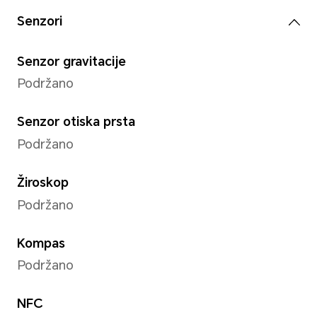
*Stvarna rezolucija slike se može ra
od režima snimanja video zapisa.
Način snimanja
Portret (uključujući režim ulj
zamućenje pozadine), sniman
odraz u ogledalu, timer, ubr
Prepoznavanje lica
Podržano