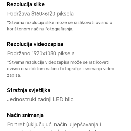
Procesor
Model procesora
MediaTek Helio G85
Tip procesora
osmojezgreni
Dominantna frekvencija pro
2*Cortex-A75 do 2,0 Ghz+6