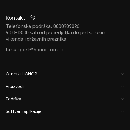
3G (WCDMA)
Kontakt
2G (GSM)
Telefonska podrška: 0800989026
9:00-18:00 sati od ponedjeljka do petka, osim
JDY-LX2
vikenda i državnih praznika
hr.support@honor.com
4G (LTE TDD/LTE FDD)
3G (WCDMA)
O tvrtki HONOR
2G (GSM)
Proizvodi
Podrška
*Funkcije dostupne na aktivnoj mrež
Softver i aplikacije
mreže operatera i primjene povezan