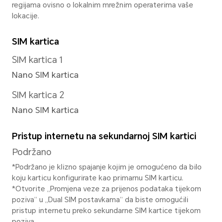
Podržano 1920x1080 piksela
*Stvarna rezolucija videozapisa mož
ovisno o različitom načinu fotografi
zapisa.
Stražnja svjetiljka
Jednostruki zadnji LED blic
Način snimanja
Portret (uključujući način ulje