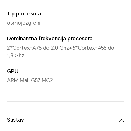
*Dizajn sa zaobljenim rubovima ima
zaslona od 6,56 inča kada se mjeri 
pravokutnik (stvarno vidljivo polje j
dimenzija).
Omjer stranica
20,15:09
Boja
16,7 milijuna boja