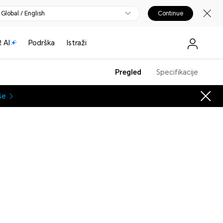
Global / English
Continue
 AI
Podrška
Istraži
Pregled
Specifikacije
še