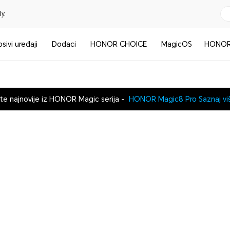
y.
sivi uređaji
Dodaci
HONOR CHOICE
MagicOS
HONOR
te najnovije iz HONOR Magic serija -
HONOR Magic8 Pro
Saznaj vi