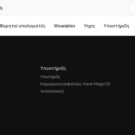
y.
Φορητοί υπολογιστές
Wearables
Ήχος
Υποστήριξη
Υποστήριξη
Υποστήριξη
Ενημερώσειςασφαλείας Honor MagicOS
Αυτοεπισκευή