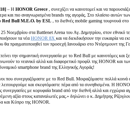
18]
– H
HONOR
Greece
, συνεχίζει να καινοτομεί και να παρουσιάζ
τερα και πιο αναγνωρισμένα brands της αγοράς. Στο πλαίσιο αυτών
ο
Red Bull M.E.O. by ESL
, το διεθνές mobile gaming τουρνουά στο
5 Νοεμβρίου στα Battlenet Arena του Αγ. Δημητρίου, στον εθνικό τελ
οποιήσουν τα νέα
HONOR 8X
και να διεκδικήσουν την ευκαιρία να 
υ θα πραγματοποιηθεί τον προσεχή Ιανουάριο στο Ντόρτμουντ της Γε
νει την σημαντική συνεργασία με το Red Bull με καινοτόμες και ξεχ
ικοινωνούν το νεανικό αλλά και διαφορετικό προφίλ της HONOR και
 δυναμικό smartphone brand της Ελληνικής Αγοράς!
νοι που συνεργαζόμαστε με το Red Bull. Μοιραζόμαστε πολλά κοινά σ
τα λειτουργούμε και σκεφτόμαστε πέρα από τα συνηθισμένα. Η HONO
ές συνεργασίες με κορυφαία brand από την διεθνή αλλά και εγχώρια α
μενη αξία στους καταναλωτές μας.» δηλώνει ο κ. Δημήτρης Ρίζογλο
άδα και Κύπρο της HONOR.