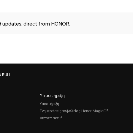
d updates, direct from HONOR.
D BULL
Υποστήριξη
Υποστήριξη
Ενημερώσειςασφαλείας Honor MagicOS
Αυτοεπισκευή