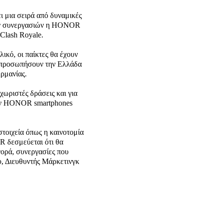
ει μια σειρά από δυναμικές
 των συνεργασιών η HONOR
 Clash Royale.
ικό, οι παίκτες θα έχουν
εκπροσωπήσουν την Ελλάδα
ρμανίας.
ωριστές δράσεις και για
 των HONOR smartphones
τοιχεία όπως η καινοτομία
R δεσμεύεται ότι θα
γορά, συνεργασίες που
υ, Διευθυντής Μάρκετινγκ