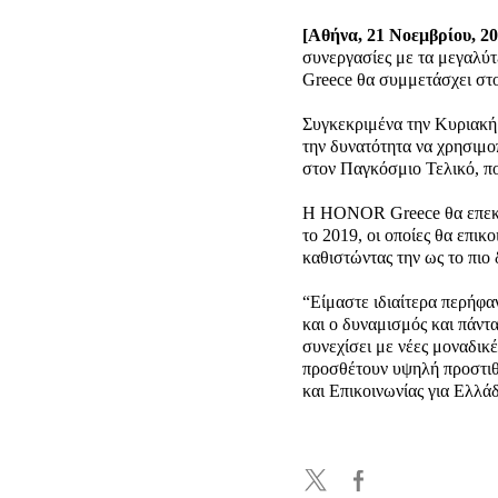
[Αθήνα, 21 Νοεμβρίου, 20
συνεργασίες με τα μεγαλύ
Greece θα συμμετάσχει στ
Συγκεκριμένα την Κυριακή 2
την δυνατότητα να χρησιμ
στον Παγκόσμιο Τελικό, πο
Η ΗONOR Greece θα επεκτεί
το 2019, οι οποίες θα επ
καθιστώντας την ως το πιο
“Eίμαστε ιδιαίτερα περήφα
και ο δυναμισμός και πάν
συνεχίσει με νέες μοναδικ
προσθέτουν υψηλή προστιθέ
και Επικοινωνίας για Ελλ