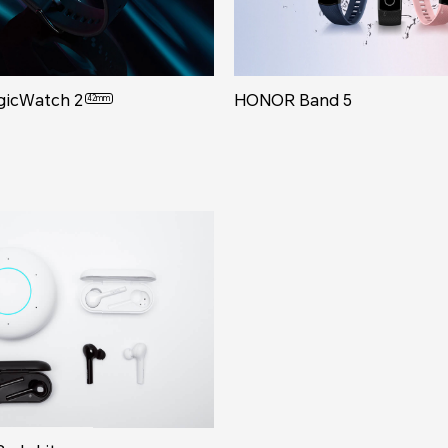
icWatch 2
HONOR Band 5
42mm