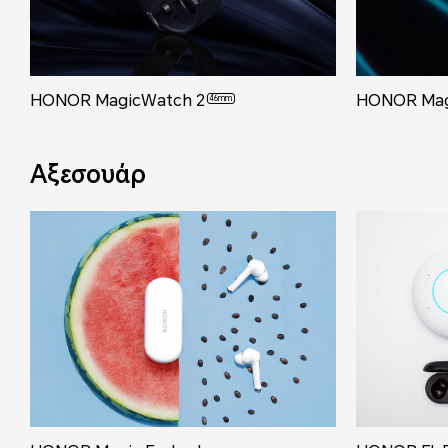
HONOR MagicWatch 2
HONOR Mag
46mm
Αξεσουάρ