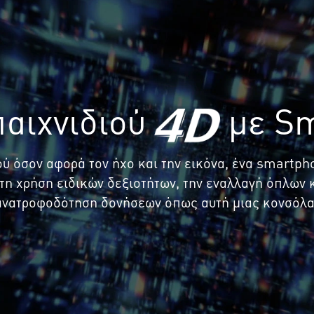
παιχνιδιού
με Sm
ού όσον αφορά τον ήχο και την εικόνα, ένα smartp
η χρήση ειδικών δεξιοτήτων, την εναλλαγή όπλων κα
ανατροφοδότηση δονήσεων όπως αυτή μιας κονσόλας