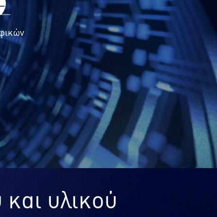
αφικών
 και υλικού