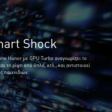
art Shock
hone Honor με GPU Turbo αναγνωρίζει το
ι τη ρίψη από όπλα, κτλ., και αντιστοιχεί
 παιχνιδιών.