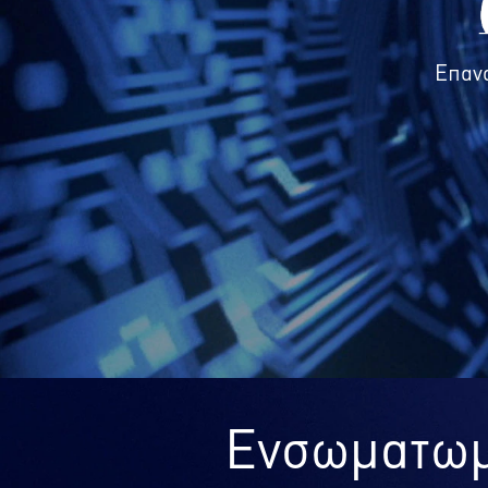
Επανα
Ενσωματωμέ