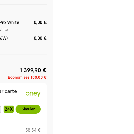
Pro White
0,00 €
White
66W)
0,00 €
1 399,90 €
Économisez
100,00 €
ar carte
24
X
Simuler
58,54 €