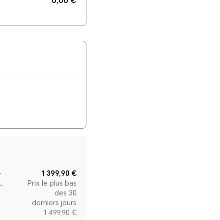
0,00 €
–
1 399,90 €
Prix le plus bas
P58 &
des 30
luse
derniers jours
1 499,90 €