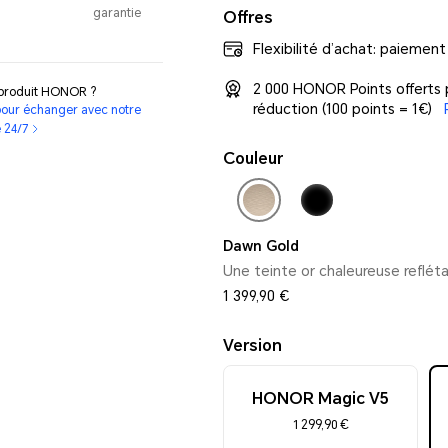
garantie
Offres
Flexibilité d’achat: paiement
2 000 HONOR Points offerts
 produit HONOR ?
réduction (100 points = 1€)
our échanger avec notre
e 24/7
Couleur
Dawn Gold
Une teinte or chaleureuse refléta
1 399,90 €
Version
HONOR Magic V5
1 299,90 €