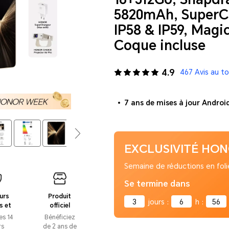
5820mAh, SuperC
IP58 & IP59, Magi
Coque incluse
4.9
467 Avis au to
7 ans de mises à jour Androi
EXCLUSIVITÉ HO
Semaine de réductions en foli
Se termine dans
urs
Produit
3
jours
:
6
h
:
56
s et
officiel
its
certifié
es 14
Bénéficiez
rs
de 2 ans de