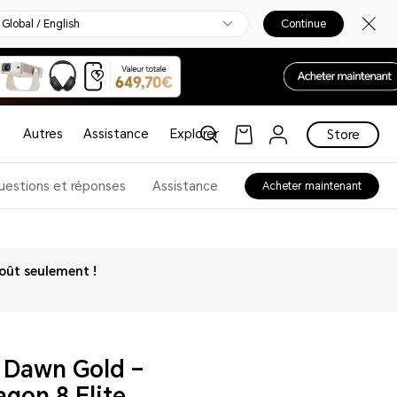
Global / English
Continue
Autres
Assistance
Explorer
Store
uestions et réponses
Assistance
Acheter maintenant
oût seulement !
Dawn Gold –
gon 8 Elite,