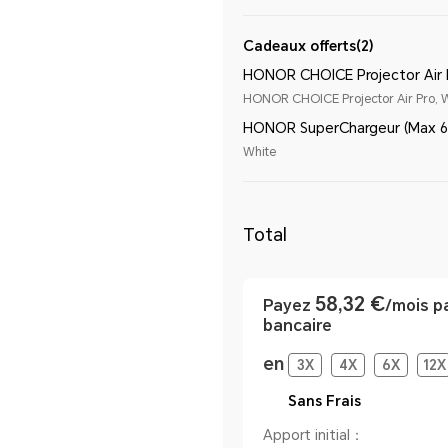
Cadeaux offerts(2)
HONOR CHOICE Projector Air 
HONOR CHOICE Projector Air Pro, 
HONOR SuperChargeur (Max 
White
Total
58,32 €
Payez
/mois p
bancaire
en
3
X
4
X
6
X
12
X
Sans Frais
Apport initial：