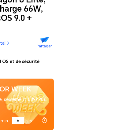
harge 66W,
cOS 9.0 +
tal
Partager
d OS et de sécurité
NOR WEEK
e, seulement 1 399,90€
min
:
5
sec