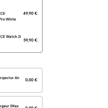
49,90 €
ICE
Pro White
CE Watch 2i
59,90 €
ojector Air
0,00 €
geur (Max