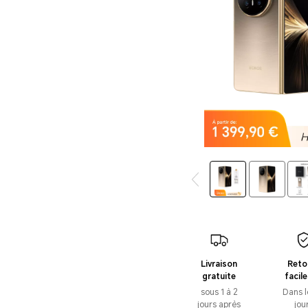
Livraison
Reto
gratuite
facile
gratu
sous 1 à 2
Dans l
jours après
jou