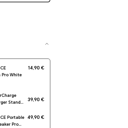
14,90 €
ICE
 Pro White
rCharge
39,90 €
rger Stand
49,90 €
E Portable
eaker Pro