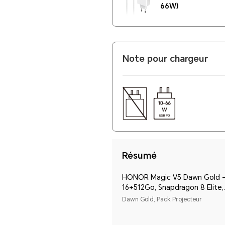
66W)
Note pour chargeur
Résumé
HONOR Magic V5 Dawn Gold 
16+512Go, Snapdragon 8 Elite,
5820mAh, SuperCharge 66W, I
Dawn Gold, Pack Projecteur
IP59, MagicOS 9.0 + Coque inc