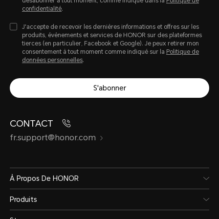
désabonner à tout moment, comme indiqué dans la
Politique de
confidentialité
.
J'accepte de recevoir les dernières informations et offres sur les
produits, évènements et services de HONOR sur des plateformes
tierces (en particulier, Facebook et Google). Je peux retirer mon
consentement à tout moment comme indiqué sur la
Politique de
données personnelles
.
S'abonner
CONTACT
fr.support@honor.com
À Propos De HONOR
Produits