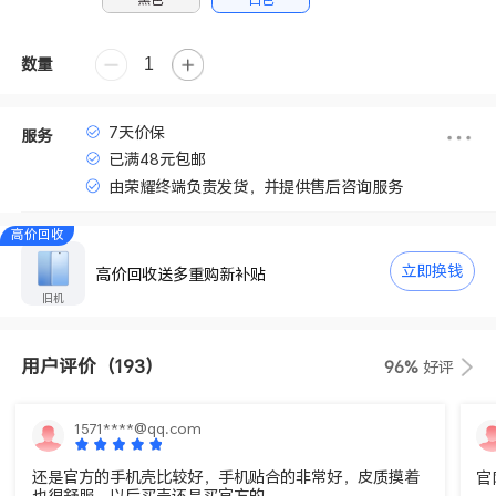
数量
7天价保
服务
已满48元包邮
由荣耀终端负责发货，并提供售后咨询服务
高价回收
立即换钱
高价回收送多重购新补贴
旧机
用户评价
（193）
96%
好评
1571****@qq.com
还是官方的手机壳比较好，手机贴合的非常好，皮质摸着
官
也很舒服，以后买壳还是买官方的