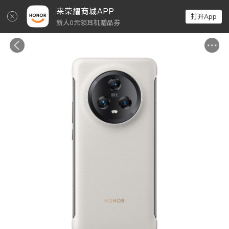
↵
来荣耀商城APP
打开App
新人0元领耳机赠品券