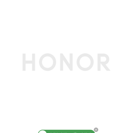
面大文件夹自定义、收藏空间、平行空间、个人事
务中心、YOYO助理、个性化锁屏、反诈防火墙、
智慧识码、隔空滑动屏幕、隔空截屏、智能旋转屏
幕和辅助拍照、气息唤醒、YOYO建议、Magic
文本、OS Turbo X、GPU Turbo X、智慧互联、
智慧运存、语音控制呼叫、多屏协同、电脑模式、
智慧视觉、智慧识屏、全屏翻译、语音翻译、AI字
幕、智慧多窗、深色模式、电子书模式、状态互动
AOD、纯净文件管理、注视不熄屏、注视来电音
量减弱、荣耀分享、快捷启动及手势、应用分身、
换机克隆、名片扫描、备份与恢复、服务维修模式
(备注:1、快捷启动及手势：含指关节截屏、双指关
节录屏、拿起手机亮屏、双击亮屏、全局收藏、全
局批注、翻转手机静音、拿起手机减弱音量、电源
键唤醒智慧语音。
2、智慧视觉：含智能抠图、文字提取、扫码、智
能识别、翻译、文档扫描、卡证扫描。)
屏幕
屏幕尺寸
6.55英寸(备注:显示屏采用圆角设计，按照标准矩
形测量屏幕的对角线长度为6.55英寸（实际可视区
域略小）。)
屏幕色域
真10.7亿色，DCI-P3广色域
屏幕比例
19.481:9(备注:正面可视区。)