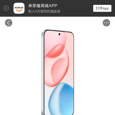
↵
来荣耀商城APP
打开App
新人0元领耳机赠品券