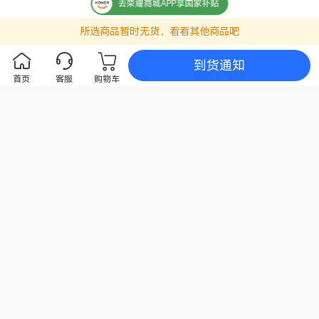
去荣耀商城APP享国家补贴
屏幕类型
AMOLED
所选商品暂时无货，看看其他商品吧
屏幕分辨率
FHD+ 2736x1264 像素(备注:该分辨率对应标准
矩形，实际屏幕有效像素略少。)
到货通知
触摸屏
多点触控，最多支持10点触控
首页
客服
购物车
屏占比
93.88%(备注:数据来源于荣耀实验室，仅供参
考。)
屏幕刷新率
最高120Hz
护眼功能
3840Hz超高频PWM调光、干眼友好、离焦视力
舒缓、自然色彩显示、护眼模式、类自然光护眼、
助眠显示(备注:本产品非医疗器械，不具有治疗功
能。)
显示技术
HDR显示（图片和视频）、超动态显示、臻彩显
示
存储
运行内存
12GB(备注:可使用的内存容量小于此值，因为手机
（RAM）
软件占用部分空间。)
机身内存
512GB(备注:可使用的内存容量小于此值，因为手
（ROM）
机软件占用部分空间。)