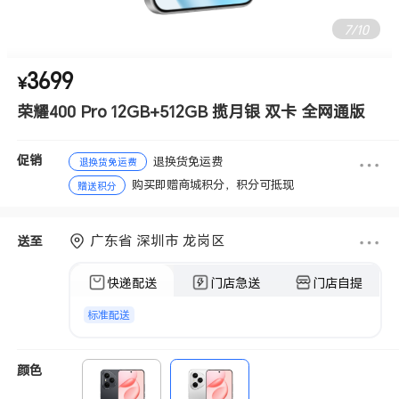
7
/
10
3699
¥
荣耀400 Pro 12GB+512GB 揽月银 双卡 全网通版
促销
退换货免运费
退换货免运费
购买即赠商城积分，积分可抵现
赠送积分
广东省 深圳市 龙岗区
送至
快递配送
门店急送
门店自提
标准配送
颜色