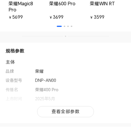
荣耀Magic8
荣耀600 Pro
荣耀WIN RT
Pro
5699
3699
3599
￥
￥
￥
规格参数
主体
品牌
荣耀
设备型号
DNP-AN00
传播名
荣耀400 Pro
上市时间
2025年5月
操作系统
MagicOS 9.0（基于Android 15）
查看全部参数
查看全部参数
用户界面
MagicOS 9.0
CPU型号
第三代骁龙8移动平台