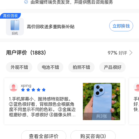
由荣耀终端负责发货，并提供售后咨询服务
高价回收
立即换钱
高价回收送多重购新补贴
旧机
用户评价
（1883）
97%
好评
外观不错
电池不错
拍照不错
产品很好
屏幕不错
运行速度快
超级防水
物流不错
xping
手感好
性价比高
内存很好
1.手机屏幕小，握持感特别舒服。
手
②蓝色很好看，背板颜色会根据角
好
度不同显示不同的色彩。 ③金属边
快
框磨砂感，手感很好 ④摄像头辨识
共3张
度很高
查看全部评价
购买咨询(3)