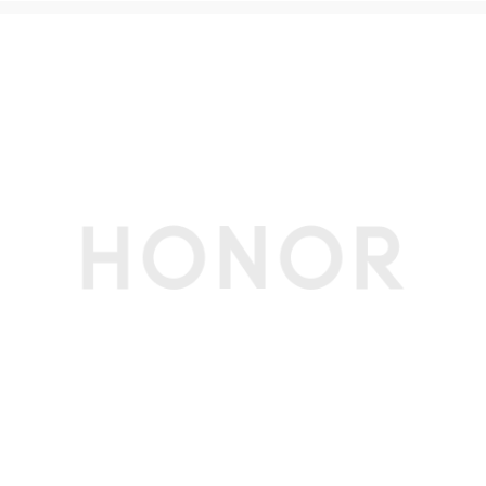
线缆长度
1.8m
输出功率
MAX 100W
额定输出
5V/3A、9V/3A 、12V/5A、15V/5A、20V/5A
产品尺寸
65mm*65mm*28.5mm
产品重量
225g
其他
软件名称
荣耀终端有线充电器快充软件V1.0
存储温度
-40°C~70°C
工作温度
-10°C~35°C
生产者名称
荣耀终端股份有限公司
生产者地址
深圳市福田区香蜜湖街道东海社区红荔西路8089
号深业中城6号楼A单元3401