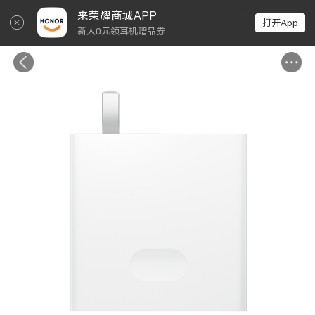
↵
来荣耀商城APP
打开App
新人0元领耳机赠品券