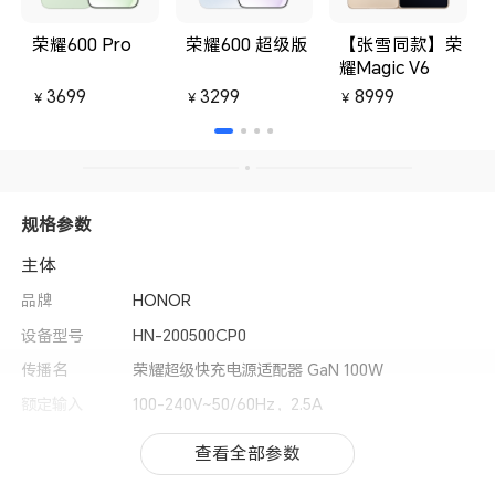
荣耀600 Pro
荣耀600 超级版
【张雪同款】荣
耀Magic V6
3699
3299
8999
￥
￥
￥
规格参数
主体
品牌
HONOR
设备型号
HN-200500CP0
传播名
荣耀超级快充电源适配器 GaN 100W
额定输入
100-240V~50/60Hz，2.5A
输入接口
市电接口，中规2pin
查看全部参数
查看全部参数
输出接口
USB Type-C