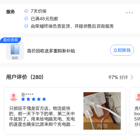
7天价保
服务
已满48元包邮
由荣耀终端负责发货，并提供售后咨询服务
高价回收
立即换钱
高价回收送多重购新补贴
旧机
用户评价
（280）
97%
好评
普****
只能说不愧是官方店。物流挺快
充
的，前一天下午下的单，第二天中
b
午就到了。用来给电脑充电，充电
5
的速度也确实比原来那个充电器快
分
共2张
多了。包装得也很好，多重保护，
真心觉得挺不错的。总之目前用着