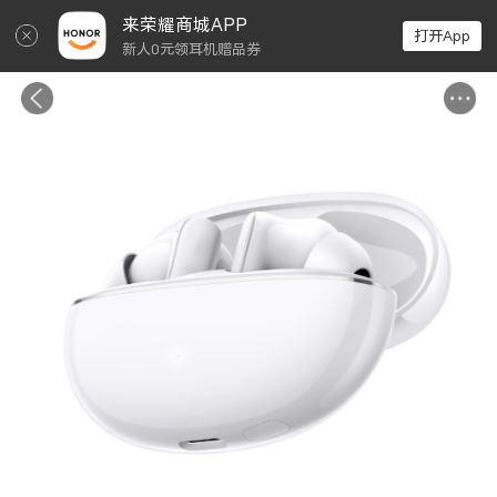
↵
来荣耀商城APP
打开App
新人0元领耳机赠品券