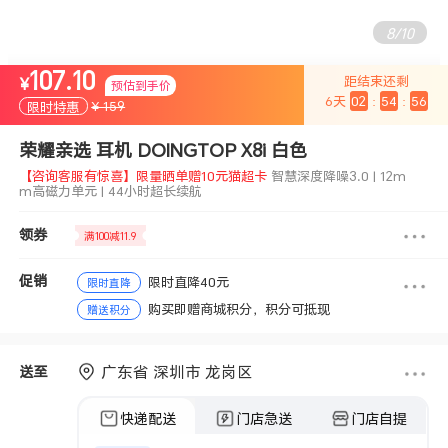
8
/
10
107.10
距结束还剩
¥
【咨询客服有惊喜】限量晒单赠10元猫超卡
智慧深度降噪3.0 | 12m
预估到手价
6
天
02
:
54
:
55
m高磁力单元 | 44小时超长续航
¥ 159
限时特惠
荣耀亲选 耳机 DOINGTOP X8i 白色
【咨询客服有惊喜】限量晒单赠10元猫超卡
智慧深度降噪3.0 | 12m
m高磁力单元 | 44小时超长续航
领券
满100减11.9
促销
限时直降40元
限时直降
购买即赠商城积分，积分可抵现
赠送积分
广东省 深圳市 龙岗区
送至
快递配送
门店急送
门店自提