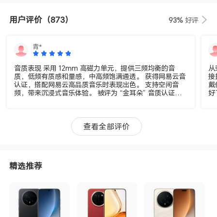
用户评价
（873）
93%
好评
青*
音质表现 采用 12mm 高磁力单元，提供三频均衡的音
从
质，低频有质感和量感，中高频饱满通透。 获得网易云音
接
认证，搭配网易云高品质音乐时表现出色。 支持空间音
戴
频，带来沉浸式音乐体验。 被评为 “金耳朵” 音质认证，
好
音质表现得到专业认可。 降噪效果 降噪深度高达 50dB，
降
采用智慧降噪 3.0 技术。 自动识别不同环境噪音并智能调
航
节降噪深度。 三麦 AI 通话降噪算法确保嘈杂环境中通话
打
清晰。 在地铁、公交、机场等嘈杂环境中表现优异。 续航
我
查看全部评价
能力 单次聆听时间可达 9 小时，综合续航超过 44 小时。
比
无需频繁充电，适合日常通勤和差旅。 不同评测中续航时
还
间略有差异，但整体表现出色。 连接性能 搭载蓝牙 6.0 技
值
术，连接稳定。 支持双设备音频流转和自动切换。 低延迟
用
精选推荐
游戏模式确保音画同步。