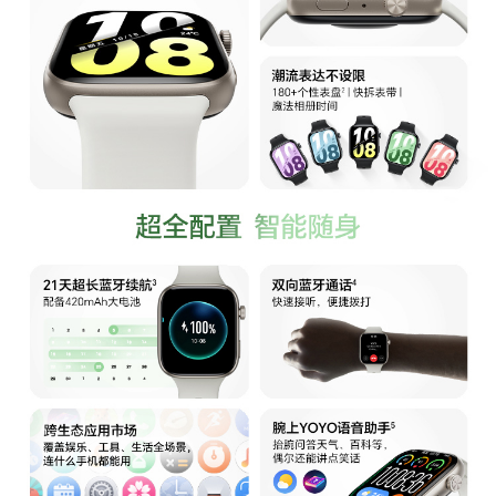
常规使用场景：心率常开、夜间使用科学睡眠、每
周平均锻炼180分钟、开启消息通知（每天50次消
息、6次来电、3次闹钟）、每天亮屏300次，每周
平均蓝牙通话60分钟。
AOD使用场景：熄屏显示定时开启、心率常开、
夜间开启科学睡眠、每周平均锻炼180分钟、开启
消息通知（每天50次消息、6次来电、3次闹
钟），每周平均蓝牙通话60分钟。数据来源于荣
耀实验室，实际续航时间，视使用习惯而有所不
同。
表带
表带类型
黑色硅胶表带
表带材质
硅胶
适用手腕尺寸
140-190mm
表带宽度
20mm(渐变后宽度)
接口
充电接口类型
磁极顶针充电口
传感器