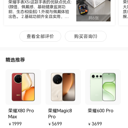
荣耀手表X5i这款手表的优缺点优点:
荣
(颜值、佩戴感、基础健康监测功
大
能、生态和续航) 1.外观与佩戴体验
质
出色。 2.基础功能齐全且实用，搭
腕
共6张
载24小时心率、血氧、压力等健康
机
监测功能，一键检测出数快、结果
0
直观， 睡眠追踪、生理周期管理等
人
功能可以满足基本健康管理需求同
很
查看全部评价
购买咨询(1)
时也支持双向蓝牙通话、离线支付
配
（要等更新）、远程快门等功能 😎
有
整体而言，荣耀手表X5i在200价位
完
段做到了大屏、长续航、基础健康
精选推荐
检测功能与跨生态适配，性价比突
出，虽存在些许遗憾，但并不影响
核心使用，是一款兼顾颜值与实用
性的入门级智能手表优选
荣耀X80 Pro
荣耀Magic8
荣耀600 Pro
Max
Pro
1999
5699
3699
￥
￥
￥