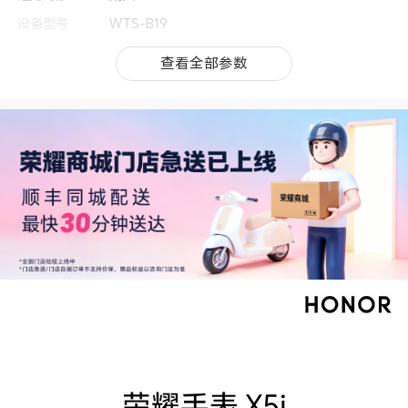
设备型号
WTS-B19
上市时间
2026年3月
查看全部参数
查看全部参数
按键位置和对应
上按键：支持长按、短按、旋转表冠等操作；
功能
下按键：支持短按
适配手机系统
Android 9.0及以上，iOS 15.1及以上
按键个数
2
表体尺寸（长/
46.73mm*40.54mm*10.9mm(备注:受产品配置
宽/高)
和制造工艺影响，实际机身尺寸或有差异，请以实
物为准)
操作系统
RTOS
重量（不含表
约28.1g（不含表带的重量）(备注:实际重量依配
带）
置、制造工艺、测量方法的不同可能有所差异。)
重量（含表带）
约41.4g(备注:实际重量依配置、制造工艺、测量
方法的不同可能有所差异。)
表盘形状
方屏
软件规格