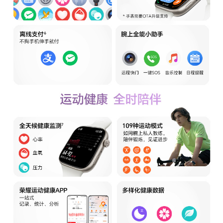
传感器类型
加速度传感器 光学心率传感器
多媒体
麦克风
支持
扬声器
支持
防护级别
防水防尘等级
1ATM级防水、IP68(备注:满足ISO 22810:2010 标
准 1ATM 防护等级要求，可承受等同于10米静止
水深的压力且持续10分钟，并非是实际10米水下的
防水能力。同时满足符合IEC 60529:2013 中 IP68
防护等级要求。可用于生活防水，不适用于游泳等
涉水活动。防水功能非永久有效，防护功能可能会
日常磨损而下降。)
其他
马达
支持
生产者名称
荣耀终端股份有限公司
生产者地址
深圳市福田区香蜜湖街道东海社区红荔西路8089
号深业中城6号楼A单元3401