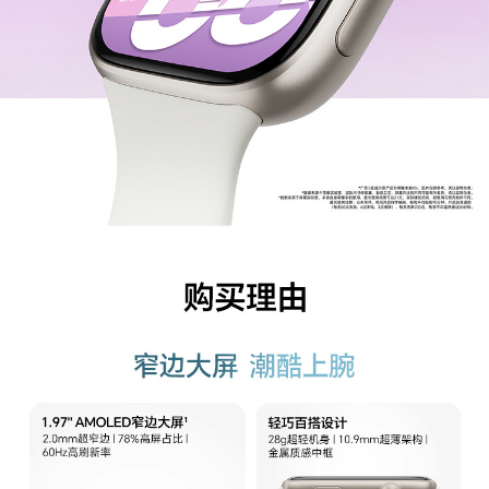
屏幕分辨率
390*450
屏幕尺寸
1.97英寸
触摸屏
支持
亮屏模式
抬腕亮屏、触摸亮屏
电池
电池容量
420mAh
充电底座
磁吸充电底座（线座一体）
充电方式
通过充电底座，连接USB充电
电池类型
锂离子聚合物电池
充电器电压电流
5V/1A及以上
要求
理论工作时间
手表配合荣耀手机使用:最长使用场景续航21天；
常规使用场景续航15天；AOD模式续航6天
最长使用场景：心率常开、夜间开启科学睡眠、每
周平均锻炼90分钟、开启消息通知（每天50次消
息、6次来电、3次闹钟）、每天亮屏200次，每周
平均蓝牙通话30分钟。