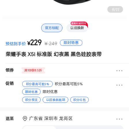
10
/
11
最高补贴500元
官方标配
以旧换新
229
限时特惠
¥
¥ 249
预估到手价
荣耀手表 X5i 标准版 幻夜黑 黑色硅胶表带
领券
满100享8.5折
促销
积分最高可抵5%
积分最高可抵5%
限时优惠
限时优惠
积分预支
以旧换新抵现
积分红包
退换货免运费
赠送积分
广东省 深圳市 龙岗区
送至