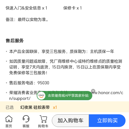
快速入门&安全信息 x 1
保修卡 x 1
备注：最终以实物为准。
售后服务
本产品全国联保，享受三包服务，质保期为：主机质保一年
如因质量问题或故障，凭厂商维修中心或特约维修点的质量检测
证明，享受7天内退货，15日内换货，15日以上在质保期内享受
免费保修等三包服务！
售后服务电话：95030
荣耀消费者业务官网-服务与支持：
https://www.honor.com/c
去荣耀商城APP享国家补贴
n/support/
已选
幻夜黑
硅胶表带
x
1
立即购买
加入购物车
特别提醒
首页
客服
购物车