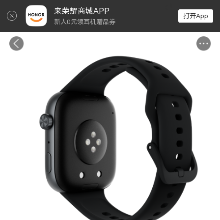
↵
来荣耀商城APP
打开App
新人0元领耳机赠品券