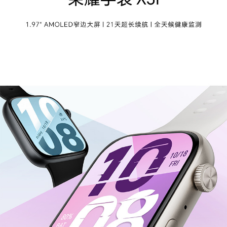
软件名称
荣耀终端智能手环控制软件V6.0
软件功能
通话
支持
运动健康
支109种运动模式的锻炼数据记录（13种专业运动
模式：跳绳、户外跑步、室内跑步、户外步行、室
内步行、户外骑行、室内单车、登山、徒步、越野
跑、椭圆机、划船机、自由训练，96种自定义运
动模式）
音乐控制
支持控制手机音乐播放
软件升级
支持 OTA软件升级
传输功能
通讯类型
不可插卡
蓝牙协议
2.4 GHz，BT 5.4
蓝牙最大传输距
10~50m
离
屏幕
屏幕类型
AMOLED