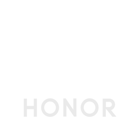
传感器类型
加速度传感器 光学心率传感器
多媒体
麦克风
支持
扬声器
支持
防护级别
防水防尘等级
1ATM级防水、IP68(备注:满足ISO 22810:2010 标
准 1ATM 防护等级要求，可承受等同于10米静止
水深的压力且持续10分钟，并非是实际10米水下的
防水能力。同时满足符合IEC 60529:2013 中 IP68
防护等级要求。可用于生活防水，不适用于游泳等
涉水活动。防水功能非永久有效，防护功能可能会
日常磨损而下降。)
其他
马达
支持
生产者名称
荣耀终端股份有限公司
生产者地址
深圳市福田区香蜜湖街道东海社区红荔西路8089
号深业中城6号楼A单元3401