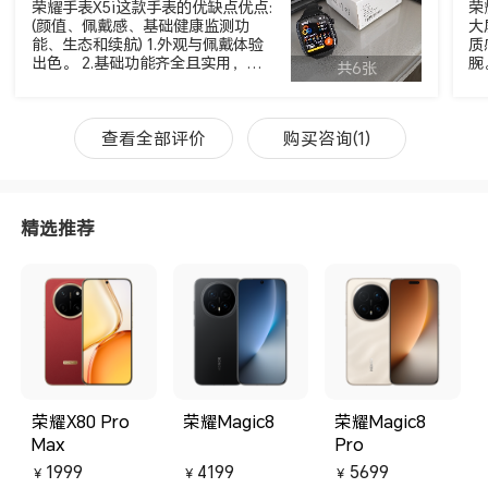
荣耀手表X5i这款手表的优缺点优点:
荣
(颜值、佩戴感、基础健康监测功
大
能、生态和续航) 1.外观与佩戴体验
质
出色。 2.基础功能齐全且实用，搭
腕
共6张
载24小时心率、血氧、压力等健康
机
监测功能，一键检测出数快、结果
0
直观， 睡眠追踪、生理周期管理等
人
功能可以满足基本健康管理需求同
很
查看全部评价
购买咨询(1)
时也支持双向蓝牙通话、离线支付
配
（要等更新）、远程快门等功能 😎
有
整体而言，荣耀手表X5i在200价位
完
段做到了大屏、长续航、基础健康
精选推荐
检测功能与跨生态适配，性价比突
出，虽存在些许遗憾，但并不影响
核心使用，是一款兼顾颜值与实用
性的入门级智能手表优选
荣耀X80 Pro
荣耀Magic8
荣耀Magic8
Max
Pro
1999
4199
5699
￥
￥
￥