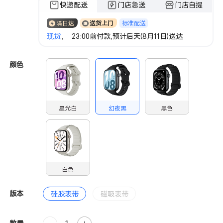
快递配送
门店急送
门店自提
标准配送
隔日达
送货上门
现货
， 23:00前付款,预计后天(8月11日)送达
颜色
星光白
幻夜黑
黑色
白色
版本
硅胶表带
磁吸表带