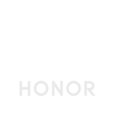
软件名称
荣耀终端智能手环控制软件V6.0
软件功能
通话
支持
运动健康
支109种运动模式的锻炼数据记录（13种专业运动
模式：跳绳、户外跑步、室内跑步、户外步行、室
内步行、户外骑行、室内单车、登山、徒步、越野
跑、椭圆机、划船机、自由训练，96种自定义运
动模式）
音乐控制
支持控制手机音乐播放
软件升级
支持 OTA软件升级
传输功能
通讯类型
不可插卡
蓝牙协议
2.4 GHz，BT 5.4
蓝牙最大传输距
10~50m
离
屏幕
屏幕类型
AMOLED