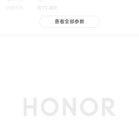
设备型号
WTS-B19
上市时间
2026年3月
查看全部参数
查看全部参数
按键位置和对应
上按键：支持长按、短按、旋转表冠等操作；
功能
下按键：支持短按
适配手机系统
Android 9.0及以上，iOS 15.1及以上
按键个数
2
表体尺寸（长/
46.73mm*40.54mm*10.9mm(备注:受产品配置
宽/高)
和制造工艺影响，实际机身尺寸或有差异，请以实
物为准)
操作系统
RTOS
重量（不含表
约28.1g（不含表带的重量）(备注:实际重量依配
带）
置、制造工艺、测量方法的不同可能有所差异。)
重量（含表带）
约41.4g(备注:实际重量依配置、制造工艺、测量
方法的不同可能有所差异。)
表盘形状
方屏
软件规格