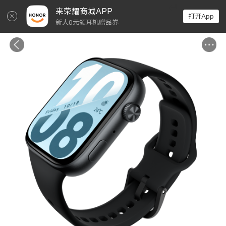
↵
来荣耀商城APP
打开App
新人0元领耳机赠品券