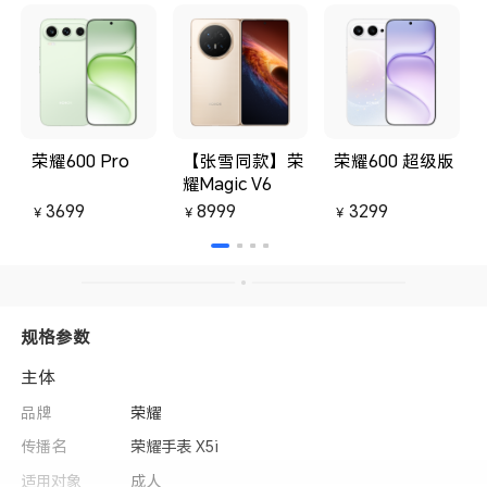
荣耀600 Pro
【张雪同款】荣
荣耀600 超级版
耀Magic V6
3699
8999
3299
￥
￥
￥
规格参数
主体
品牌
荣耀
传播名
荣耀手表 X5i
适用对象
成人