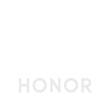
常规使用场景：心率常开、夜间使用科学睡眠、每
周平均锻炼180分钟、开启消息通知（每天50次消
息、6次来电、3次闹钟）、每天亮屏300次，每周
平均蓝牙通话60分钟。
AOD使用场景：熄屏显示定时开启、心率常开、
夜间开启科学睡眠、每周平均锻炼180分钟、开启
消息通知（每天50次消息、6次来电、3次闹
钟），每周平均蓝牙通话60分钟。数据来源于荣
耀实验室，实际续航时间，视使用习惯而有所不
同。
表带
表带类型
黑色硅胶表带
表带材质
硅胶
适用手腕尺寸
140-190mm
表带宽度
20mm(渐变后宽度)
接口
充电接口类型
磁极顶针充电口
传感器