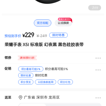
7
/
11
最高补贴500元
官方标配
以旧换新
229
限时特惠
¥
¥ 249
预估到手价
荣耀手表 X5i 标准版 幻夜黑 黑色硅胶表带
领券
满100享8.5折
促销
积分最高可抵5%
积分最高可抵5%
限时优惠
限时优惠
积分预支
以旧换新抵现
积分红包
退换货免运费
赠送积分
广东省 深圳市 龙岗区
送至