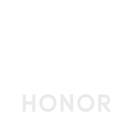
屏幕分辨率
390*450
屏幕尺寸
1.97英寸
触摸屏
支持
亮屏模式
抬腕亮屏、触摸亮屏
电池
电池容量
420mAh
充电底座
磁吸充电底座（线座一体）
充电方式
通过充电底座，连接USB充电
电池类型
锂离子聚合物电池
充电器电压电流
5V/1A及以上
要求
理论工作时间
手表配合荣耀手机使用:最长使用场景续航21天；
常规使用场景续航15天；AOD模式续航6天
最长使用场景：心率常开、夜间开启科学睡眠、每
周平均锻炼90分钟、开启消息通知（每天50次消
息、6次来电、3次闹钟）、每天亮屏200次，每周
平均蓝牙通话30分钟。