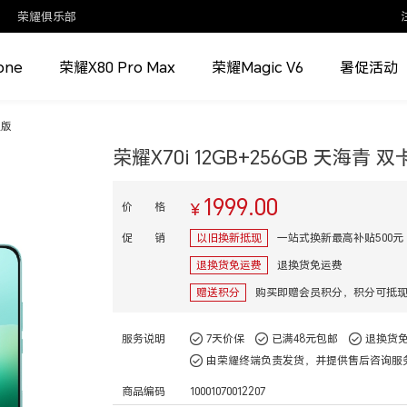
荣耀俱乐部
one
荣耀X80 Pro Max
荣耀Magic V6
暑促活动
通版
荣耀X70i 12GB+256GB 天海青 
1999.00
价 格
¥
促 销
以旧换新抵现
一站式换新最高补贴500元
退换货免运费
退换货免运费
赠送积分
购买即赠会员积分，积分可抵
服务说明
7天价保
已满48元包邮
退换货
由荣耀终端负责发货，并提供售后咨询服
商品编码
10001070012207