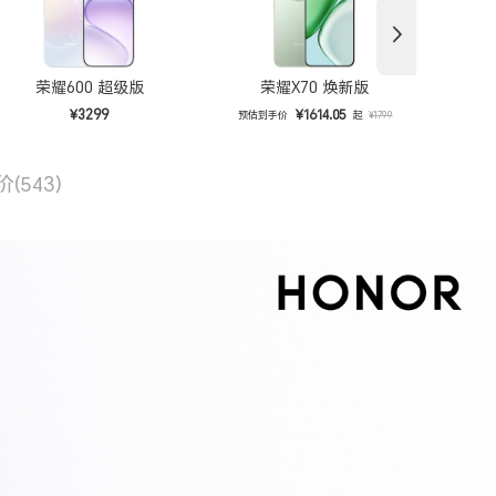
荣耀600 超级版
荣耀X70 焕新版
¥3299
¥1614.05
预估到手价
起
预估
¥1799
价
(543)