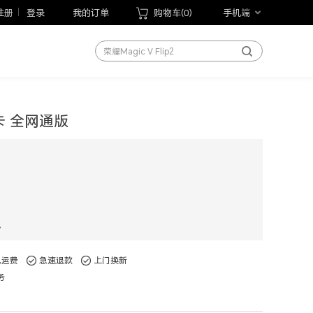
荣耀X70
注册
登录
我的订单
购物车(
0
)
手机端
荣耀Play10T
荣耀Magic V Flip2
荣耀手表5 Pro
荣耀WIN游戏本
荣耀MagicBook Pro 14 2026
双卡 全网通版
荣耀平板20
手机
笔记本
平板
手表
现
手环
以旧换新
免运费
急速退款
上门换新
手写笔
务
荣耀Magic V6