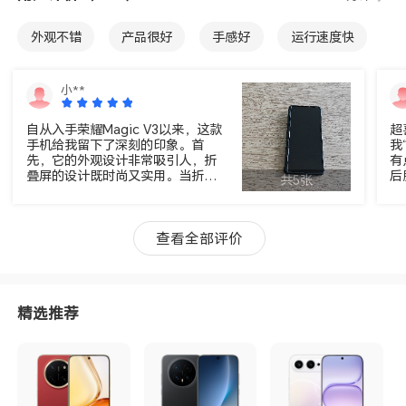
外观不错
产品很好
手感好
运行速度快
物流不错
电池不错
性价比高
屏幕不错
小**
包装不错
拍照不错
自从入手荣耀Magic V3以来，这款
超
手机给我留下了深刻的印象。首
我
先，它的外观设计非常吸引人，折
有
叠屏的设计既时尚又实用。当折叠
后
共5张
起来时，它小巧便携，而展开后，
收
大屏幕带来的视觉体验令人惊艳。
耀
屏幕质量方面，Magic V3的显示效
心
果非常出色，色彩鲜艳且细节丰
部
查看全部评价
富。无论是观看视频还是浏览网
因
页，都能享受到沉浸式的视觉体
细
验。而且，折叠屏的耐用性也超出
了
了我的预期，经过一段时间的使
屏
精选推荐
用，屏幕的折痕并不明显，这让我
戏
对它的长期耐用性更有信心。性能
机
上，Magic V3搭载了强大的处理
其
器，日常使用流畅，即便是运行大
间
型游戏或多任务处理也毫不费力。
屏
相机方面，无论是拍照还是录像，
功