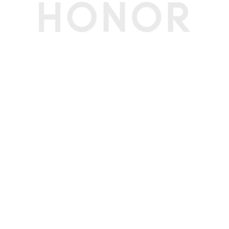
副卡：移动2G（GSM）/联通2G（GSM）/电信2
G（CDMA 1X）(备注:电信双卡时，副卡（非默认
移动数据卡）不支持电信2G)
通信芯片
支持，荣耀自研射频增强芯片
网络功能
环球行、智慧选网、Link Turbo X网络加速、独
立Wi-Fi蓝牙架构
接口
数据线接口
USB Type-C，USB 3.1 GEN1，支持DP1.2(备注:*
USB 3.1 GEN1功能需搭配支持USB 3.1 GEN1的数
据线（非标配，需另行购买）使用。
*标配数据线支持USB 2.0。)
耳机接口
USB Type-C(备注:支持 Type-C 数字耳机。)
充电接口类型
Type-C
传输功能
WLAN
支持
WLAN 热点
支持
WLAN 协议
802.11 a/b/g/n/ac/ax/be