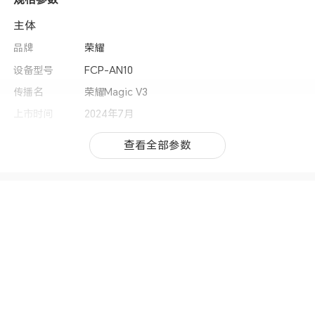
主体
品牌
荣耀
设备型号
FCP-AN10
传播名
荣耀Magic V3
上市时间
2024年7月
操作系统
MagicOS 8.0.1 （基于Android 14）
查看全部参数
查看全部参数
用户界面
MagicOS 8.0.1
MagicOS功能
换机克隆/名片扫描/智慧多窗/YOYO助理/智慧视
觉/智慧识屏/AI 字幕/支付保护中心/应用锁/应用
分身/隐私空间/密码保险箱/备份与恢复/服务维修
模式/深色模式/电子书模式/YOYO建议/智慧分
屏/智慧互联/Magic 文本/助眠显示/类自然光护
眼/气息唤醒/隐私月报/离焦视力舒缓/任意门/平
行空间/魔法锁屏
CPU型号
第三代骁龙8移动平台 （Snapdragon 8 Gen 3）
CPU核数
八核