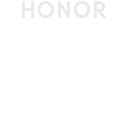
屏幕尺寸
内屏：7.92英寸
外屏：6.43英寸(备注:显示屏采用圆角设计，按照
标准矩形测量时，内屏屏幕的对角线长度是7.92
英寸（实际可视区域略小），外屏屏幕的对角线长
度是6.43英寸（实际可视区域略小）。)
屏幕色域
10.7亿色，DCI-P3广色域
屏幕比例
内屏：9.78：9
外屏：20:9
屏幕类型
内屏：可折叠柔性OLED屏
外屏：OLED
屏幕分辨率
内屏：2344x2156像素
外屏：2376x1060 像素(备注:该分辨率对应标准
矩形，实际屏幕有效像素略少。)
触摸屏
多点触控，最多支持10点触控
屏占比
内屏：90.5%
外屏：91.1%(备注:计算方法为“可视区域/触摸屏
区域”)
屏幕刷新率
最高120Hz
护眼功能
护眼模式、助眠显示、类自然光护眼、自然色彩显