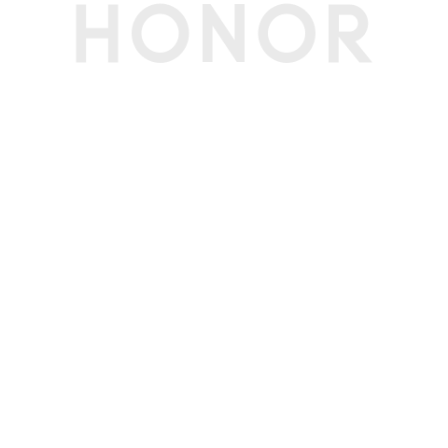
示、离焦视力舒缓(备注:本产品非医疗器械，不具
有治疗功能。)
显示技术
全域低功耗LTPO护眼屏
显示芯片
不支持
存储
运行内存
16GB
（RAM）
机身内存
1TB(备注:可使用的内存容量小于此值，因为手机
（ROM）
软件占用部分空间。)
存储卡类型
不支持
最大支持扩展
不支持
拍摄功能
后置摄像头
后置三摄： 5000万像素广角摄像头(f/1.6光圈，O
IS) + 4000万像素超广角摄像头(f/2.2光圈)+ 5000
万像素潜望式长焦摄像头(f/3.0 光圈，3.5X光学变
焦，OIS) ，支持激光对焦，支持后置色温传感器
(备注:不同拍照模式的照片像素可能有差异，请以
实际为准。)