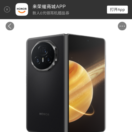
↵
来荣耀商城APP
打开App
新人0元领耳机赠品券