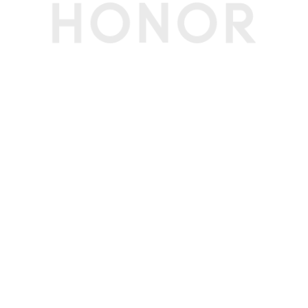
影人像美肤
前置拍摄功能
前置摄像头：人像模式、滤镜、笑脸抓拍、自拍镜
像、声控拍照、定时拍摄、手势拍照、夜景模式、
水印模式
电池
电池类型
锂聚合物电池
电池容量
5150mAh（典型值）(备注:电池额定容量为 5050
mAh)
标配充电器
荣耀66W超级快充充电器
理论充电时间
约45分钟(备注:数据为使用标配充电器折叠灭屏极
速充电模式下的实验室数据，实际充电时间，视使
用情况而有所不同)
快充功能
支持（最大11V/6A超级快充，兼容10V/4A，5V/2
A充电）
无线充电
支持(备注:充电器需单独购买)
智能充电模式
支持
网络