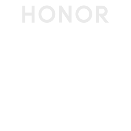
多媒体
扬声器数量
2个
麦克风数量
3个
拾音功能
通话AI降噪、蓝牙耳机远程录音、 后摄3MIC录像
音频变焦、前摄3MIC录像音频聚焦(备注:通话AI降
噪和蓝牙耳机远程录音功能需配合相应的应用使
用，请以实际体验为准。)
传感器
NFC
支持读/写模式、卡模拟模式（荣耀卡包，NFC-SI
M，HCE）(备注:NFC-SIM只能放在SIM1卡槽)
加速度传感器
支持
接近光传感器
支持
指纹传感器
支持（侧指纹），支持指纹解锁
霍尔传感器
支持
指南针
支持
陀螺仪
支持