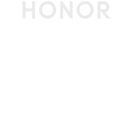
WLAN 频率
2.4GHz和5GHz
WLAN 直连
支持
蓝牙
Bluetooth 5.3，支持低功耗蓝牙、SBC、AAC、
LDAC、APTX、APTX HD
OTG
支持（反向供电时最大输出电流1.5A/5V）
NFC支付
支持
GPS
支持
蜂窝网络定位
支持
WLAN 网络定
支持
位
Glonass
支持
北斗
支持，可支持B1I+B1C+B2a三频
A-GNSS
支持
伽利略
支持，可支持E1 + E5a双频
投屏
支持