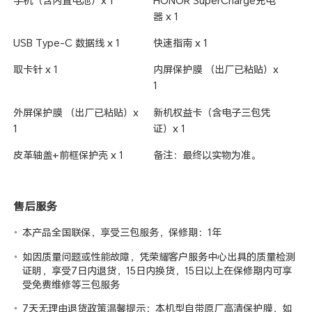
手机（含内置电池）x 1
HONOR SuperCharge充电
状态下可防溅、抗水，在受控实验室条件下经测
器 x 1
试，其效果在GB/T 4208-2017（国内）/ IEC 60
529（海外）标准下达到 IPX8 级别。防溅、抗水
USB Type-C 数据线 x 1
快速指南 x 1
功能并非永久有效，防护性能可能会因日常磨损而
下降。请勿在潮湿状态下为手机充电；请参阅使用
取卡针 x 1
内屏保护膜 （出厂已粘贴）x
手册了解清洁和干燥说明，否则由此造成浸入液体
而导致的损坏不在保修范围之内。IPX8中抗水条
1
件为（1）无流动清水，水深2.5米；（2）试验时
间30分钟；（3）水温与产品温差不大于5摄氏
外屏保护膜 （出厂已粘贴）x
新机权益卡（含电子三包凭
度。)
1
证）x 1
电信设备进网许
00-E219-248621
可证编号
皮革轴盖+前框保护壳 x 1
备注：最终以实物为准。
生产者名称
荣耀终端股份有限公司
生产者地址
深圳市福田区香蜜湖街道东海社区红荔西路8089
售后服务
号深业中城6号楼A单元3401
本产品全国联保，享受三包服务，保修期：1年
如因质量问题或性能故障，凭荣耀客户服务中心出具的质量检测
证明，享受7日内退货，15日内换货，15日以上在保修期内可享
受免费维修等三包服务
7天无理由退货政策温馨提示：本机型自带原厂高清保护膜，如