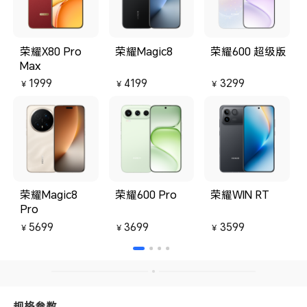
Magic V3都能提供高质量的图像，
么
特别是在低光环境下的表现令人满
或
意。电池续航也是Magic V3的一大
是
亮点，即使是在频繁使用的情况
使
下，也能保持一整天的使用无需充
了
荣耀X80 Pro
荣耀Magic8
荣耀600 超级版
电。此外，快速充电功能也为忙碌
原
Max
的日常生活提供了便利。软件体验
比
方面，Magic UI操作系统非常流
1999
4199
3299
￥
￥
￥
畅，功能丰富，且易于使用。而
且，荣耀对软件更新的支持也相当
及时，确保了手机的安全性和功能
性。
荣耀Magic8
荣耀600 Pro
荣耀WIN RT
Pro
5699
3699
3599
￥
￥
￥
规格参数