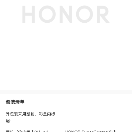
重力传感器
支持
其他传感器
Flicker传感器+色温传感器，8x8 dToF激光对焦
系统
气压计
支持
软件规格
软件名称
荣耀终端智能设备人机交互通信软件V7.0
个人助理
实用工具
智能遥控、指南针、手电筒、镜子、日历、图库、
音乐、视频、计算器、笔记、录音机、天气、时
钟、换机克隆、文件管理、系统管家、健康使用手
机
图库功能
精彩时刻、一键大片、荣耀剪辑、消除笔
其他
包装清单
SIM卡类型
nano卡
质保
主机1年（内置电池），充电器1年
外包装采用塑封，彩盒内标
配：
3C证书编号
2024011606642429
防水防尘等级
IPX8(备注:本手机并非专业防水手机，在正常使用