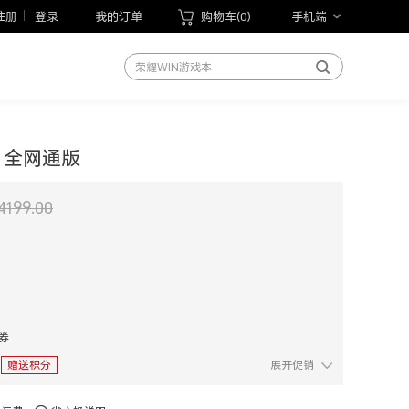
荣耀手表5 Pro
注册
登录
我的订单
购物车(
0
)
手机端
荣耀WIN游戏本
荣耀MagicBook Pro 14 2026
荣耀平板20
手机
笔记本
双卡 全网通版
平板
手表
4199.00
手环
以旧换新
手写笔
荣耀Magic V6
惠券
赠送积分
展开促销