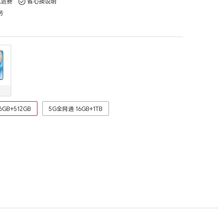
免运费
省心换说明
务
6GB+512GB
5G全网通 16GB+1TB