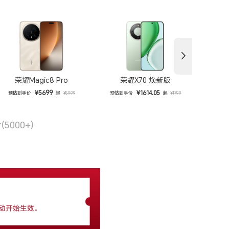
荣耀Magic8 Pro
荣耀X70 焕新版
¥5699
¥1614.05
预估到手价
起
预估到手价
起
预估
¥5999
¥1799
价
(5000+)