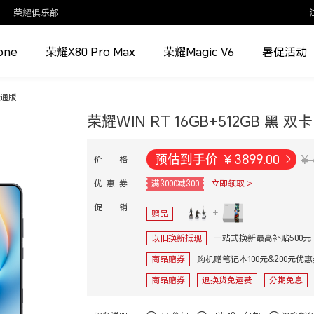
荣耀俱乐部
one
荣耀X80 Pro Max
荣耀Magic V6
暑促活动
网通版
荣耀WIN RT 16GB+512GB 黑 
预估到手价
¥
3899.00
¥ 
价 格
优 惠 券
满3000减300
立即领取 >
促 销
赠品
以旧换新抵现
一站式换新最高补贴500元
商品赠券
购机赠笔记本100元&200元优
商品赠券
退换货免运费
分期免息