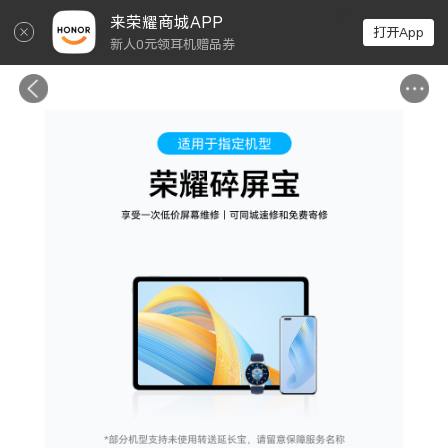
↵
来荣耀商城APP
打开App
新人0元领耳机赠品券