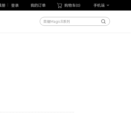
荣耀Magic V6
注册
登录
我的订单
购物车(
0
)
手机端
荣耀600系列
荣耀Magic8系列
荣耀X70
荣耀Play10T
荣耀Magic V Flip2
荣耀手表5 Pro
荣耀WIN游戏本
荣耀MagicBook Pro 14 2026
荣耀平板20
手机
笔记本
平板
手表
手环