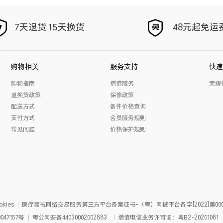
7天退货 15天换货
48元起免运
购物相关
服务支持
快速
购物指南
增值服务
荣耀
退换货政策
保修政策
配送方式
备件价格查询
支付方式
会员服务规则
常见问题
价格保护规则
kies
医疗器械网络交易服务第三方平台备案证书-（粤）网械平台备字[2022]第000
047157号
粤公网安备
44030002002883
增值电信业务许可证：粤B2-20201081