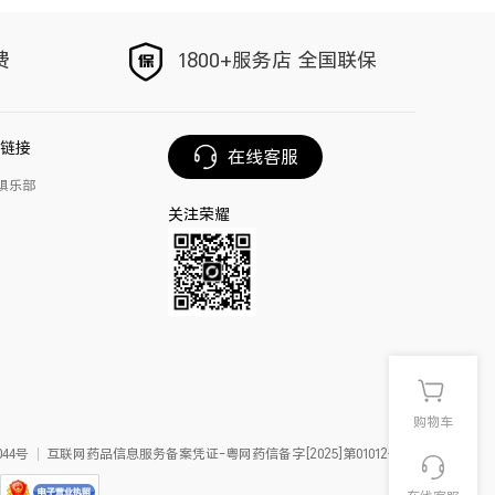
以旧换新
手写笔
费
1800+服务店 全国联保
荣耀Magic V6
链接
在线客服
俱乐部
关注荣耀
购物车
44号
互联网药品信息服务备案凭证-粤网药信备字[2025]第01012号