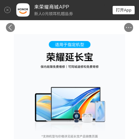
↵
来荣耀商城APP
打开App
新人0元领耳机赠品券