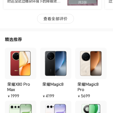
时还没试过嘈杂环境下的降噪效
过
共3张
果，安静环境下测试不出来，有机
价
会体验下；荣耀智慧空间添加设备
说
控制方便，可连接两个设备；耳罩
下
查看全部评价
材质柔软舒适，佩戴久了感觉容易
问候
闷耳；耳体可折叠，收纳方便。
欢
精选推荐
荣耀X80 Pro
荣耀Magic8
荣耀Magic8
Max
Pro
1999
4199
5699
￥
￥
￥