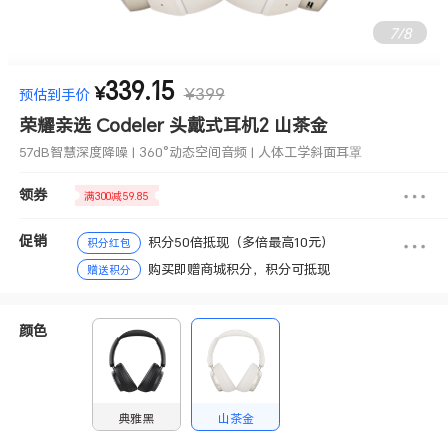
7
/
8
339.15
57dB智慧深度降噪 | 360°动态空间音频 | 人体工学斜面耳罩
¥
¥399
预估到手价
荣耀亲选 Codeler 头戴式耳机2 山茶金
57dB智慧深度降噪 | 360°动态空间音频 | 人体工学斜面耳罩
领券
满300减59.85
促销
积分50倍抵现（多倍最高10元）
积分红包
购买即赠商城积分，积分可抵现
赠送积分
颜色
典雅黑
山茶金