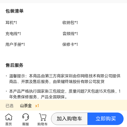
包装清单
耳机*1
收纳包*1
充电线*1
音频线*1
用户手册*1
保修卡*1
售后服务
温馨提示：本商品由第三方商家深圳由你网络技术有限公司提供
商品、开票及售后服务，由荣耀终端股份有限公司发货
本产品严格执行国家新三包规定，质量问题7天包退15天包换，1
年免费保修服务，产品全国联保。
已选
山茶金
x
1
荣耀亲选专品售后服务热线：4000336333
售后服务时间：周一至周日8:00-18:00
立即购买
加入购物车
首页
客服
购物车
荣耀商城售后服务请联系在线客服 售后服务时间：7*24小时