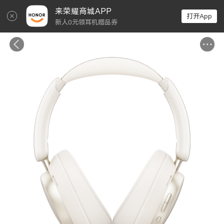
↵
来荣耀商城APP
打开App
新人0元领耳机赠品券