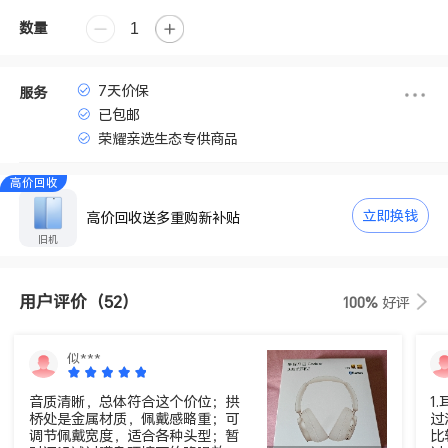
数量
7天价保
服务
已包邮
荣耀亲选生态专供商品
高价回收
立即换钱
高价回收送多重购新补贴
旧机
用户评价
（52）
100%
好评
似***
音质清晰，总体符合这个价位；拱
1
桥处是金属材质，佩戴感略重；可
过
调节佩戴宽度，适合各种头型；暂
比