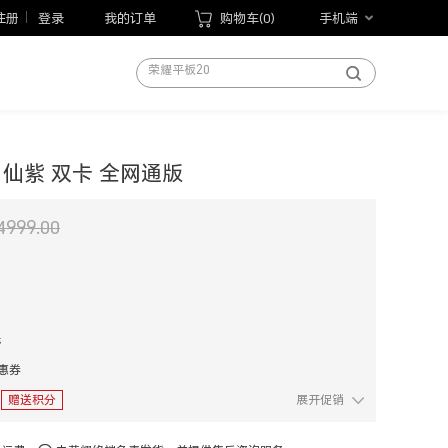
荣耀MagicBook Pro 14 2026
注册
登录
我的订单
购物车(
0
)
手机端
荣耀平板20
手机
笔记本
平板
手表
6GB 仙紫 双卡 全网通版
手环
以旧换新
4999.00
手写笔
荣耀Magic V6
元
优惠券
赠送积分
展开促销