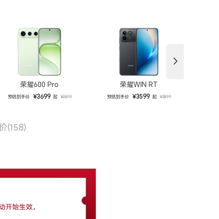
荣耀600 Pro
荣耀WIN RT
【张雪同
¥3699
¥3599
预估到手价
起
预估到手价
起
¥3899
¥3899
价
(158)