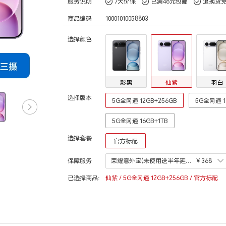
服务说明
7天价保
已满48元包邮
退换货
商品编码
10001010058803
选择颜色
影黑
仙紫
羽白
选择版本
5G全网通 12GB+256GB
5G全网通 1
5G全网通 16GB+1TB
选择套餐
官方标配
保障服务
荣耀意外宝(未使用送半年延长宝)(一年期)
￥368
已选择商品:
仙紫 / 5G全网通 12GB+256GB / 官方标配