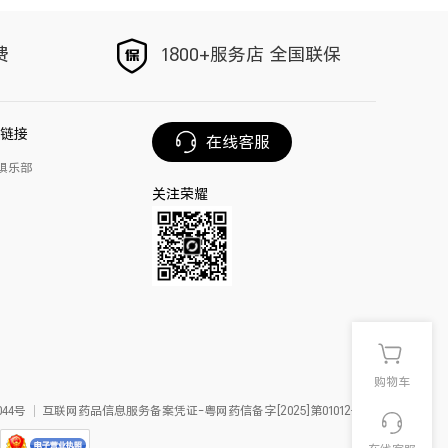
以旧换新
手写笔
费
1800+服务店 全国联保
荣耀Magic V6
链接
在线客服
俱乐部
关注荣耀
购物车
44号
互联网药品信息服务备案凭证-粤网药信备字[2025]第01012号