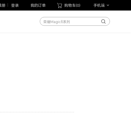
荣耀Magic V6
注册
登录
我的订单
购物车(
0
)
手机端
荣耀600系列
荣耀Magic8系列
荣耀X70
荣耀Play10T
荣耀Magic V Flip2
荣耀手表5 Pro
荣耀WIN游戏本
荣耀MagicBook Pro 14 2026
荣耀平板20
手机
笔记本
平板
手表
手环