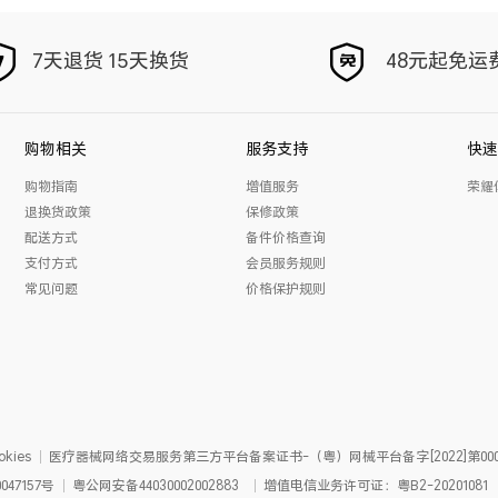
7天退货 15天换货
48元起免运
购物相关
服务支持
快速
购物指南
增值服务
荣耀
退换货政策
保修政策
配送方式
备件价格查询
支付方式
会员服务规则
常见问题
价格保护规则
kies
医疗器械网络交易服务第三方平台备案证书-（粤）网械平台备字[2022]第000
047157号
粤公网安备
44030002002883
增值电信业务许可证：粤B2-20201081