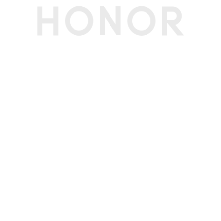
CPU线程数
12线程
显卡
显卡
Intel® Graphics
显卡主频
2.3 GHz
显存容量
共享系统内存
显存类型
共享系统内存
显存位宽
共享系统内存
屏幕
屏幕尺寸
14英寸
屏幕类型
LCD
屏幕比例
16:10
屏幕分辨率
2880*1800像素
屏幕刷新率
60Hz/120Hz
可视角度
178度(典型值)