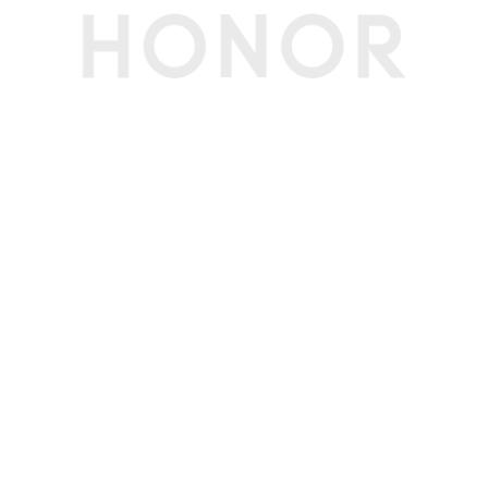
中国能效等级
一级
(CEL)
多媒体
扬声器数量
2个
扬声器音效
沉浸式环绕立体声
麦克风数量
2个
摄像头类型
前置摄像头
摄像头像素
1080P高清前置摄像头
摄像头指示灯
支持
接口
按键
指纹电源键
电源接口
USB-C接口
USB-C接口
USB-C 3.2 Gen2(10Gbps)接口 * 2
USB-A接口
USB-A 3.2 Gen1接口*2
HDMI接口数
1个