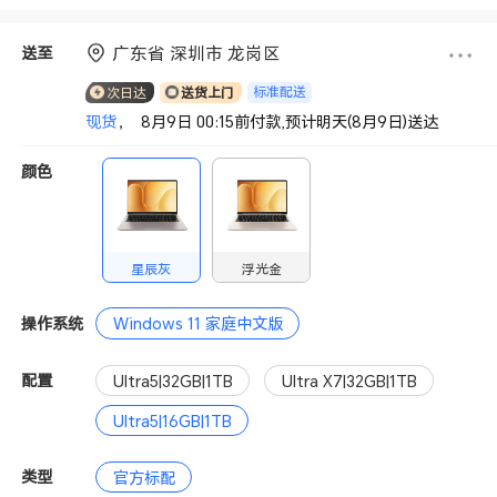
赠送积分
广东省 深圳市 龙岗区
送至
标准配送
次日达
送货上门
现货
， 8月9日 00:15前付款,预计明天(8月9日)送达
颜色
星辰灰
浮光金
操作系统
Windows 11 家庭中文版
配置
Ultra5|32GB|1TB
Ultra X7|32GB|1TB
Ultra5|16GB|1TB
类型
官方标配