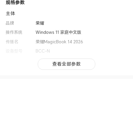
规格参数
主体
品牌
荣耀
操作系统
Windows 11 家庭中文版
传播名
荣耀MagicBook 14 2026
设备型号
BCC-N
类别
笔记本电脑
查看全部参数
查看全部参数
机身尺寸
310.9*219.5*16.5-18.9mm(备注:受产品配置、测
量方法的影响，实际厚度或有差异，请以实际使用
情况为准。)
机身重量
约1.39kg
上市时间
2026年7月
处理器
CPU型号
Intel® Core™ Ultra 5 Processor 336H
CPU核芯数
12核