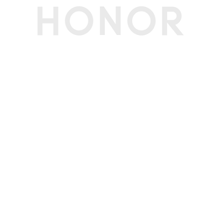
亮度
430尼特(典型值)
护眼模式
支持(德国莱茵硬件低蓝光护眼认证)
支持(德国莱茵无频闪护眼认证 )
屏占比
91%
屏幕色域
100% sRGB 色域（典型值）
网络通信
蓝牙
蓝牙5.1(备注:和认证保持一致，实际支持5.3)
WLAN 标准
IEEE 802.11a/b/g/n/ac/ax,160MHz
WLAN 加密方
支持WPA/WPA2/WPA3
式
WLAN 网卡型
Intel AX211 Wi-Fi 6E
号
NFC
支持(备注:集成在触控板)
WLAN 工作频
2.4GHz和5GHz双频
段
输入设备