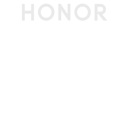
键盘类型
全尺寸背光键盘
键盘背光
支持
触控板
支持5点触控
内存
内存容量
16GB
内存类型
LPDDR5X
存储
硬盘类型
SSD
SSD（固态硬
支持
盘）
SSD容量
1TB
软件功能
荣耀分享
支持
HONOR
支持
Magic-link
浏览器
Microsoft Edge 默认浏览器