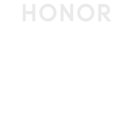
循地区定制策略；内置Office 家庭版
其他
软件名称
荣耀终端电脑性能检测管理软件V19.0
生产者名称
荣耀终端股份有限公司
生产者地址
深圳市福田区香蜜湖街道东海社区红荔西路8089
号深业中城6号楼A单元3401