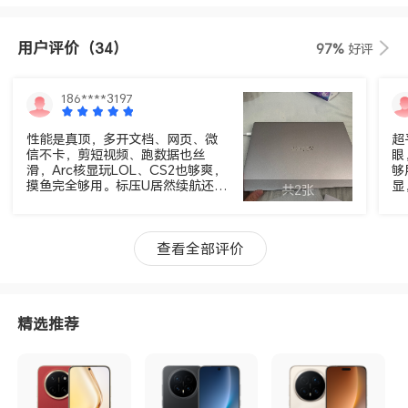
用户评价
（34）
97%
好评
186****3197
性能是真顶，多开文档、网页、微
超
信不卡，剪短视频、跑数据也丝
眼
滑，Arc核显玩LOL、CS2也够爽，
够
摸鱼完全够用。标压U居然续航还
显
共2张
稳，正常办公大半天不用插电，出
可
门不用背充电器，这点太加分了。

机身质感舒服，银灰色金属不沾指
纹，日常用风扇几乎没声，图书
查看全部评价
馆、办公室用着特省心。 缺点就是
轻薄本通病：接口全Type-C，得备
个拓展坞；高负载下风扇会转、机
身有点热，毕竟是轻薄本，别拿它
精选推荐
跟游戏本比极限性能。 整体来说，
这台把性能、续航、安静度平衡得
很到位，学生党、上班族用着特别
省心。