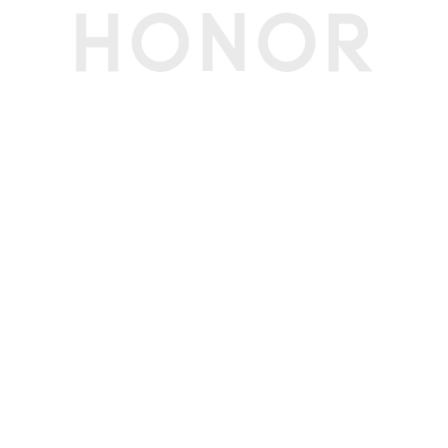
DP接口
支持(备注:通过USB-C口实现)
DP接口功能
DP 1.4(最高输出8K@60Hz)(备注:通过USB-C口实
现)
音频接口
3.5mm耳机、麦克风二合一接口 x 1, 可支持OMT
P (国标) 、CTIA (美标)
电池和电源规格
电池容量
92Wh（典型值）
电池类型
锂聚合物电池
电芯数量
4芯
电池更换
不支持
续航时间
15.6H
充电时间
30分钟充电约51%，充满约67分钟
充电指示灯
支持(白色闪烁代表充电，白色常亮代表充满)
第三方应用
第三方应用
支持第三方应用程序的安装和卸载，第三方应用遵