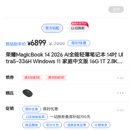
8
/
9
最高补贴700元
官方标配
以旧换新
6899
限时特惠
¥
¥ 7999
预估到手价
荣耀MagicBook 14 2026 AI全能轻薄笔记本 14吋 Ul
tra5-336H Windows 11 家庭中文版 16G 1T 2.8K高
清护眼屏 星辰灰
领券
满500减100
满1000减100
赠品
促销
限时优惠
限时优惠
一站换新最高补贴700元
以旧换新抵现
商品赠券
积分红包
退换货免运费
分期免息