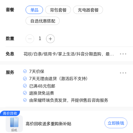
套餐
单品
背包套餐
充电器套餐
自选优惠搭配
数量
花呗/白条/信用卡/掌上生活/抖音分期直购，最高享6期免息
免息
7天价保
服务
7天无理由退货（激活后不支持）
已满48元包邮
退换货免运费
由荣耀终端负责发货，并提供售后咨询服务
高价回收
立即换钱
高价回收送多重购新补贴
旧机