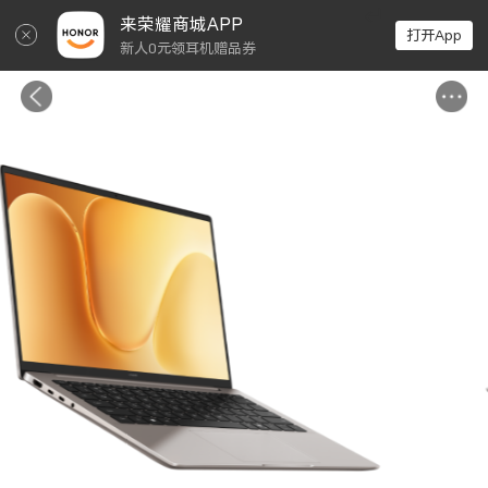
↵
来荣耀商城APP
打开App
新人0元领耳机赠品券