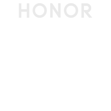
本地升级
支持U盘升级重装OS（服务售后)
在线升级
支持采用微软Windows Update升级方案进行在
线升级；支持电脑管家驱动升级。
特色应用
电脑管家：换机克隆/屏幕共享/应用建议/ HONO
R Turbo X/智慧音频/YOYO会议
YOYO助理：智慧搜索/文本助理/Magic文本/知
识问答/PPT大师/编程助手/用机专家/YOYO工程
师
超级工作台：智慧互联/全局收藏/荣耀笔记/荣耀
分享/荣耀文档
传感器
指纹传感器
支持
霍尔传感器
支持
其他传感器
温度传感器
配件
电源适配器
100W USB-C 电源适配器
节能认证