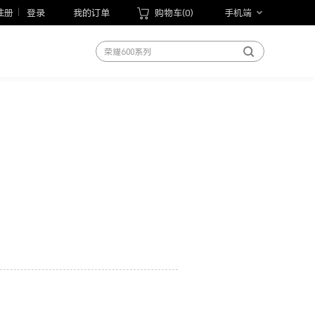
注册
登录
我的订单
购物车(
0
)
手机端
荣耀Magic V6
荣耀600系列
荣耀Magic8系列
荣耀X70
荣耀Play10T
荣耀Magic V Flip2
荣耀手表5 Pro
荣耀WIN游戏本
荣耀MagicBook Pro 14 2026
荣耀平板20
手机
笔记本
平板
手表