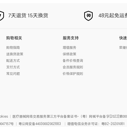
7天退货 15天换货
48元起免运
购物相关
服务支持
快速
购物指南
增值服务
荣耀
退换货政策
保修政策
配送方式
备件价格查询
支付方式
会员服务规则
常见问题
价格保护规则
kies
医疗器械网络交易服务第三方平台备案证书-（粤）网械平台备字[2022]第000
047157号
粤公网安备
44030002002883
增值电信业务许可证：粤B2-20201081