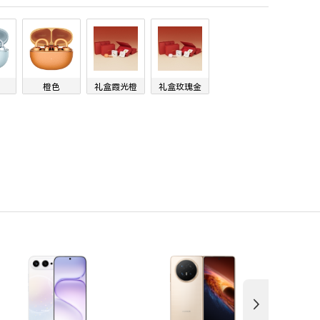
橙色
礼盒霞光橙
礼盒玫瑰金