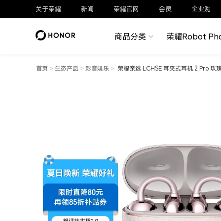
关于荣耀
新闻
荣耀官网
会员
企业购
商品分类
荣耀Robot Ph
首页
>
生态产品
>
影音娱乐
>
荣耀亲选 LCHSE 耳夹式耳机 2 Pro 玫