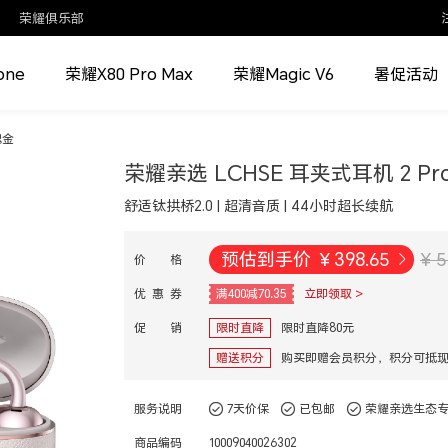
荣耀俱乐部
one
荣耀X80 Pro Max
荣耀Magic V6
暑促活动
瑰金
荣耀亲选 LCHSE 耳夹式耳机 2 Pr
舒适钛拱桥2.0 | 超清音质 | 44小时超长续航
预估到手价
¥
398.65
¥ 5
价 格
优 惠 券
满400减70.35
立即领取 >
促 销
限时直降
限时直降80元
赠送积分
购买即赠会员积分，积分可抵
服务说明
7天价保
已包邮
荣耀亲选生态
商品编码
10009040026302