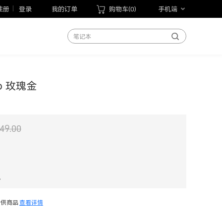
荣耀平板20
注册
登录
我的订单
购物车(
0
)
手机端
手机
笔记本
平板
手表
手环
o 玫瑰金
以旧换新
手写笔
荣耀Magic V6
49.00
现
专供商品
查看详情