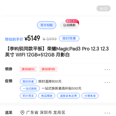
8
/
12
最高补贴500
官方标配
以旧换新
5149
限时特惠
¥
¥ 5999
预估到手价
【李昀锐同款平板】荣耀MagicPad3 Pro 12.3 12.3
英寸 WIFI 12GB+512GB 月影白
领券
满100减50
满100享9折
促销
限时直降800元
限时特惠
一站式换新最高补贴500元
一站式换新
积分预支
商品赠券
退换货免运费
分期免息
赠送积分
广东省 深圳市 龙岗区
送至