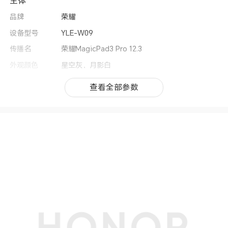
主体
品牌
荣耀
设备型号
YLE-W09
传播名
荣耀MagicPad3 Pro 12.3
外观颜色
星空灰，月影白
操作系统
MagicOS 10（基于Android 16）
查看全部参数
查看全部参数
用户界面
MagicOS 10
CPU型号
第五代骁龙®️8移动平台
CPU核数
八核
CPU频率
2×Prime 3.8GHz+6×Performance 3.32GHz(备
注:实际运行频率因应用负载智能调整。)
GPU
Adreno™829
上市时间
2026年4月
机身尺寸
273.4mm*178.8mm*4.8mm(备注:实际尺寸依配
置, 制造工艺, 测量方法的不同可能有所差异。)
机身重量
450g(备注:实际重量依配置、制造工艺、测量方法