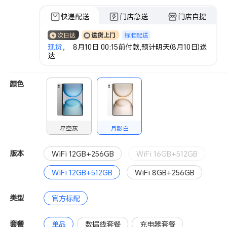
快递配送
门店急送
门店自提
标准配送
次日达
送货上门
现货
， 8月10日 00:15前付款,预计明天(8月10日)送
达
颜色
星空灰
月影白
版本
WiFi 12GB+256GB
WiFi 16GB+512GB
WiFi 12GB+512GB
WiFi 8GB+256GB
类型
官方标配
套餐
单品
数据线套餐
充电器套餐