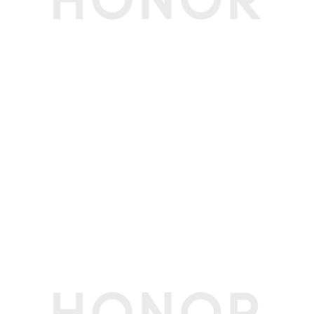
的不同可能有所差异。)
屏幕
屏幕尺寸
12.3英寸
屏幕色域
10.7亿色、DCI-P3广色域(备注:10.7亿色是指10bi
t 色深，可显示的颜色数量为1024×1024×1024
种，约10.7亿种。)
屏幕类型
OLED
屏幕分辨率
3000*1920
屏幕比例
15.6:10
触摸屏
支持多点触控，最多支持10点触控
屏占比
93%
屏幕刷新率
屏幕刷新率最高为165Hz（支持5档，165Hz/144
Hz/120Hz/90Hz/60Hz）(备注:不同应用界面下，
屏幕刷新率可能略有不同，请以实际体验为准。)
存储
运行内存
12GB(备注:可使用的内存容量小于此值，因为平板
（RAM）
软件占用部分空间。)