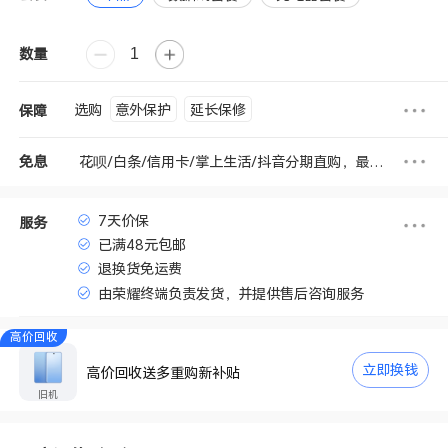
数量
意外保护
延长保修
选购
保障
花呗/白条/信用卡/掌上生活/抖音分期直购，最高享6期免息
免息
7天价保
服务
已满48元包邮
退换货免运费
由荣耀终端负责发货，并提供售后咨询服务
高价回收
立即换钱
高价回收送多重购新补贴
旧机