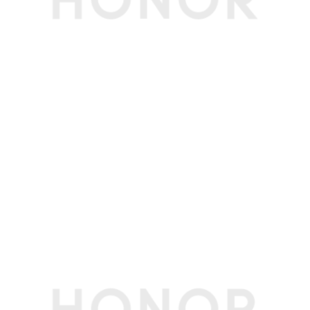
传感器
重力传感器
支持
加速度传感器
支持
陀螺仪
支持
霍尔传感器
支持
软件规格
软件名称
荣耀终端智能设备人机交互通信软件V9.0
个人助理
实用工具
日历/图库/计算器/笔记/时钟/文件管理/系统管家/
手电筒
其他
3C证书编号
2026010902854065
生产者名称
荣耀终端股份有限公司
生产者地址
深圳市福田区香蜜湖街道东海社区红荔西路8089
号深业中城6号楼A单元3401