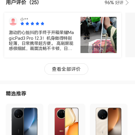
用户评价
（25）
96%
好评
小**
激动的心颤抖的手终于开箱荣耀Ma
gicPad3 Pro 12.3！机身做得特别
轻薄，日常携带超方便。 高刷屏观
感很细腻，画面流畅不卡顿，日常
共6张
追剧、画画、玩游戏体验都很好。
性能调校很稳，多开软件也不卡，
续航也很给力，不管是学习还是轻
查看全部评价
办公都够用，整体体验很满意～
精选推荐