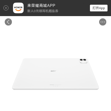
↵
来荣耀商城APP
打开App
新人0元领耳机赠品券