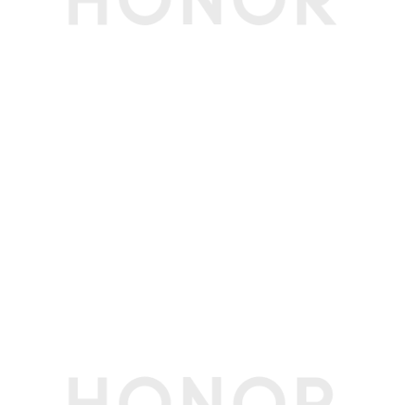
电池
电池类型
锂离子聚合物电池
电池容量
10100mAh（典型值）(备注:数据来源于荣耀实验
室，电池额定容量10000mAh。)
快充功能
支持（最大66W超级快充，兼容40W、35W、22.
5W、10W充电）
标配充电器
66W(备注:66W（20V3.3A）)
接口
耳机接口
Type-C(备注:仅支持Type-C数字耳机)
充电接口类型
Type-C
数据线接口
Type-C USB3.2 GEN1，支持DP1.2(备注:1. USB
3.2 GEN1功能需搭配支持USB 3.2 GEN1的数据线
（非标配，需另行购买）使用。
2. 标配数据线支持USB 2.0。
3. DP1.2 仅支持DP out，不支持DP in。)
传输功能
WLAN
支持