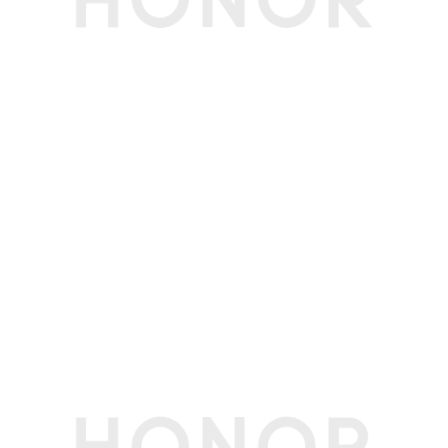
WLAN 热点
支持
WLAN 频率
2.4GHz和5GHz WLAN
WLAN 协议
支持Wi-Fi 7（802.11 be），Wi-Fi 6（802.11 a
x）和802.11 a/b/g/n/ac
支持2x2 MIMO，MLO，4096 QAM，160MH
z，MU-MIMO，2.4G&5G双路并发(备注:Wi-Fi 7
需要搭配相应的Wi-Fi 7路由器使用。)
WLAN 直连
支持
蓝牙
蓝牙6.0，支持低功耗蓝牙(BLE)、LE Audio、Aur
acast
支持SBC、AAC、LDAC、aptX、aptX HD、ap
tX Adaptive、aptX Lossless、LC3、LHDC5.0
支持ASHA、LE Audio助听器协议
OTG
支持
WLAN 网络定
支持
位
多媒体
扬声器数量
8
麦克风数量
3