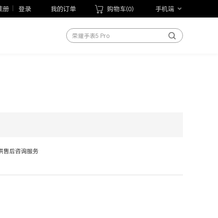
荣耀Magic V Flip2
注册
登录
我的订单
购物车(
0
)
手机端
荣耀手表5 Pro
荣耀WIN游戏本
荣耀MagicBook Pro 14 2026
荣耀平板20
手机
笔记本
平板
手表
手环
供售后咨询服务
以旧换新
手写笔
荣耀Magic V6