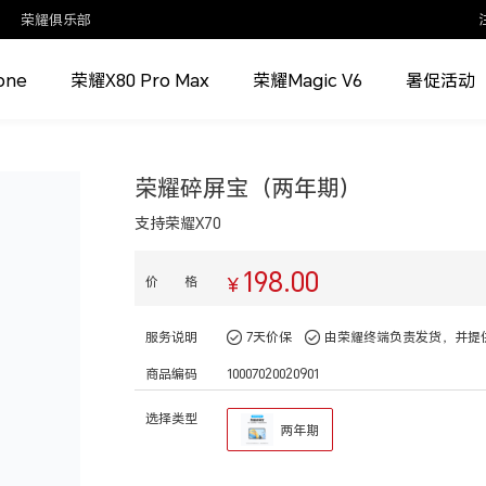
荣耀俱乐部
one
荣耀X80 Pro Max
荣耀Magic V6
暑促活动
荣耀碎屏宝（两年期）
支持荣耀X70
198.00
价 格
¥
服务说明
7天价保
由荣耀终端负责发货，并提
商品编码
10007020020901
选择类型
两年期