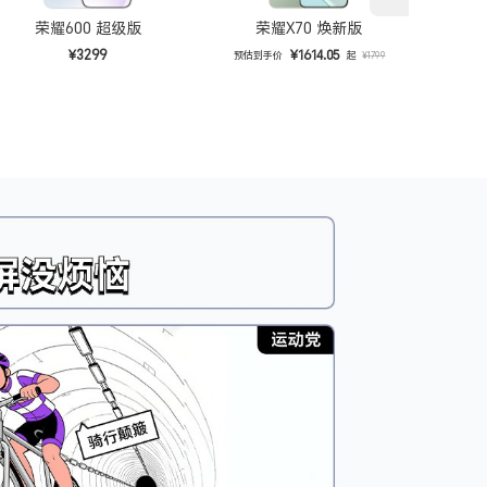
荣耀600 超级版
荣耀X70 焕新版
¥3299
¥1614.05
预估到手价
起
预估
¥1799