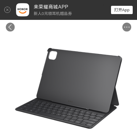
↵
来荣耀商城APP
打开App
新人0元领耳机赠品券