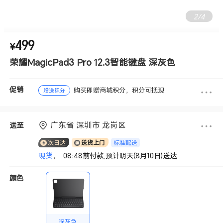
2
/
4
499
¥
荣耀MagicPad3 Pro 12.3智能键盘 深灰色
促销
购买即赠商城积分，积分可抵现
赠送积分
广东省 深圳市 龙岗区
送至
标准配送
次日达
送货上门
现货
， 08:48前付款,预计明天(8月10日)送达
颜色
深灰色