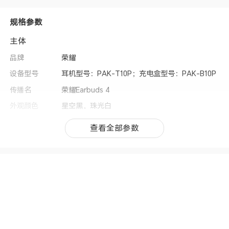
规格参数
主体
品牌
荣耀
设备型号
耳机型号：PAK-T10P；充电盒型号：PAK-B10P
传播名
荣耀Earbuds 4
外观颜色
星空黑，珠光白
产品类型
TWS 蓝牙耳机
查看全部参数
查看全部参数
耳机佩戴类型
入耳式
按键
支持
机身尺寸
单只耳机：长×宽×高：33.43×24.29 x 20.83(m
m)；充电盒：长×宽×高：60.21×48.62×21.59 (m
m)(备注:*受产品配置和制造工艺影响，实际机身
尺寸有差异，请以实物为准)
上市时间
2025年10月
传输功能