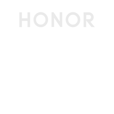
不同。)
接口
充电接口类型
耳机：通过充电盒的 Pogo Pin；充电盒：USB-C
接口