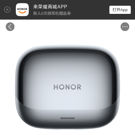
↵
来荣耀商城APP
打开App
新人0元领耳机赠品券