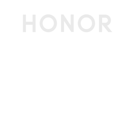
蓝牙
蓝牙5.3向下兼容
蓝牙频率范围
2402MHz-2480MHz
连接方式
靠近发现、快速回连、查找耳机
多媒体
音乐播放
支持
通话降噪
支持
主动降噪
支持
麦克风数量
硅麦克风：左耳机3个，右耳机3个
扬声器类型
双磁路镀钛动圈
扬声器尺寸
φ11+6mm
频响范围
20 Hz – 20,000 Hz
其他
指示灯
充电盒盒外指示灯，支持红、绿、白、黄
软件名称
荣耀终端音频器控制软件V1.1