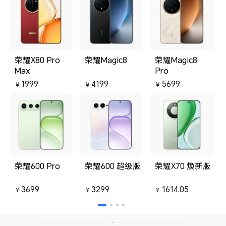
到外面多余的嘈杂声，中午午休戴
很
着小憩非常巴适，支持降噪深度的
好
调节，日常中度使用即可。
胀
用
板
荣耀X80 Pro
荣耀Magic8
荣耀Magic8
Max
Pro
1999
4199
5699
￥
￥
￥
荣耀600 Pro
荣耀600 超级版
荣耀X70 焕新版
3699
3299
1614.05
￥
￥
￥