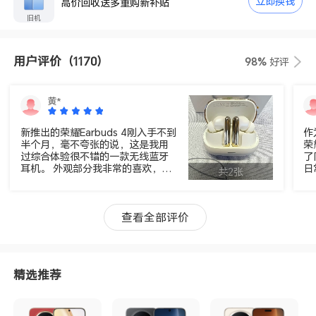
立即换钱
高价回收送多重购新补贴
旧机
用户评价
（1170）
98%
好评
黄*
新推出的荣耀Earbuds 4刚入手不到
作
半个月，毫不夸张的说，这是我用
荣
过综合体验很不错的一款无线蓝牙
了
耳机。 外观部分我非常的喜欢，珠
日
共2张
光白的配色采用了亮面加磨砂白面
敲
的拼接设计，一眼看上去质感就很
干
足， 11mm+6mm双镀钛动圈，音
身
质在千元级别的蓝牙耳机中是可圈
通
查看全部评价
可点的，实际体验下来，高低音频
或
层次分明，低音下潜有力，高音通
茶
透清晰，区分明显。 设备互联这
够
块，和荣耀的设备简直是无缝搭
时
精选推荐
配，有不同场景的音效模式，空间
三
环绕声和游戏模式是我经常使用
日
的。 至于降噪部分，50dB 深度降
电
噪是够用的，在通勤路上基本听不
声