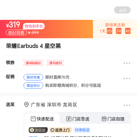
6
/
6
319
距结束还剩
¥
预估到手价
1
天
05
:
34
:
39
¥ 399
限时特惠
荣耀Earbuds 4 星空黑
领券
满480减60
满10减10
促销
限时直降70元
限时特惠
购买即赠商城积分，积分可抵现
赠送积分
广东省 深圳市 龙岗区
送至
快递配送
门店急送
门店自提
标准配送
次日达
送货上门