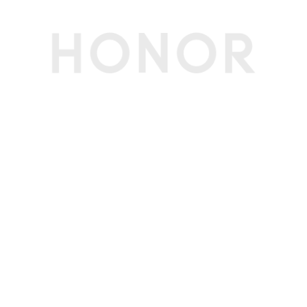
生产者名称
荣耀终端股份有限公司
生产者地址
深圳市福田区香蜜湖街道东海社区红荔西路8089
号深业中城6号楼A单元3401
电池
理论充电时间
耳机：约 55分钟；充电盒：约110分钟(备注:以上
数据均来自荣耀实验室，实际时间受环境和使用习
惯等条件影响而有所不同。)
电池类型
锂离子聚合物电池
充电器电压电流
5V/1A及以上
要求
充电方式
有线充电
电池容量
单只耳机：45mAh（额定容量）；充电盒：500
mAh（额定容量）
理论播放时间
耳机单次满电使用：9 小时； 配合充电盒使用：4
6小时(备注:*数据来源荣耀实验室，综合续航和单
次音乐续航数据，使用荣耀手机 50% 音量, ANC
OFF 的测试结果；深度降噪续航使用荣耀手机 5
0% 音量,ANC 为深度模式的测试结果。实际时间
受音量、音源、环境和使用习惯等条件影响而有所