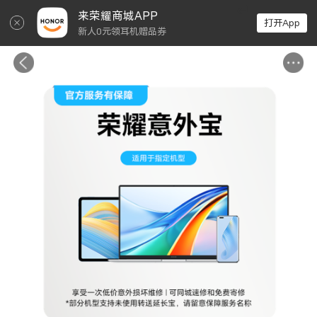
↵
来荣耀商城APP
打开App
新人0元领耳机赠品券