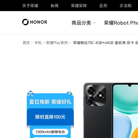
关于荣耀
新闻
荣耀官网
会员
企业购
商品分类
荣耀Robot Ph
首页
>
手机
>
荣耀Play系列
>
荣耀畅玩70C 4GB+64GB 墨岩黑 双卡