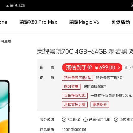
荣耀俱乐部
one
荣耀X80 Pro Max
荣耀Magic V6
暑促活动
 全网通版
荣耀畅玩70C 4GB+64GB 墨岩黑
预估到手价
¥
699.00
¥ 7
价 格
促 销
积分最高可抵2%
积分最高可抵2%
限时特惠
限时直降100元
以旧换新抵现
一站式换新最高补贴500元
退换货免运费
赠送积分
服务说明
7天价保
已满48元包邮
退换货
商品编码
10001080000101