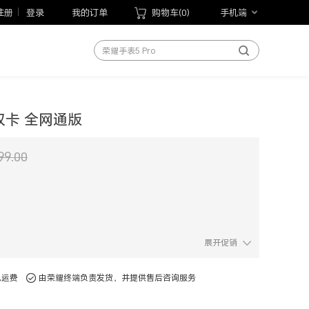
荣耀Play10T
注册
登录
我的订单
购物车(
0
)
手机端
荣耀Magic V Flip2
荣耀手表5 Pro
荣耀WIN游戏本
荣耀MagicBook Pro 14 2026
荣耀平板20
 双卡 全网通版
手机
笔记本
99.00
平板
手表
手环
以旧换新
展开促销
手写笔
荣耀Magic V6
免运费
由荣耀终端负责发货，并提供售后咨询服务