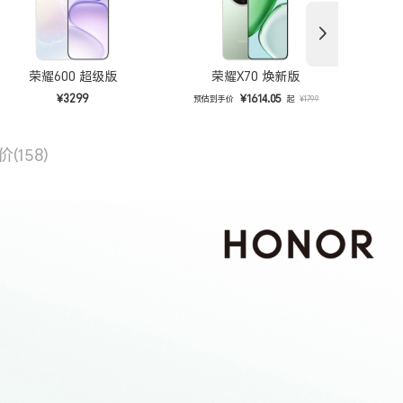
荣耀600 超级版
荣耀X70 焕新版
¥3299
¥1614.05
预估到手价
起
预估
¥1799
价
(158)