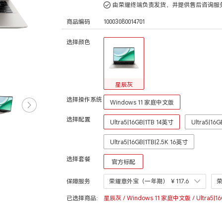
由荣耀终端负责发货，并提供售后咨询服
商品编码
10003080014701
选择颜色
星辰灰
选择操作系统
Windows 11 家庭中文版
选择配置
Ultra5|16GB|1TB 14英寸
Ultra5|16
Ultra5|16GB|1TB|2.5K 16英寸
选择套餐
官方标配
保障服务
荣耀意外宝（一年期）
￥117.6
已选择商品:
星辰灰 / Windows 11 家庭中文版 / Ultra5|1