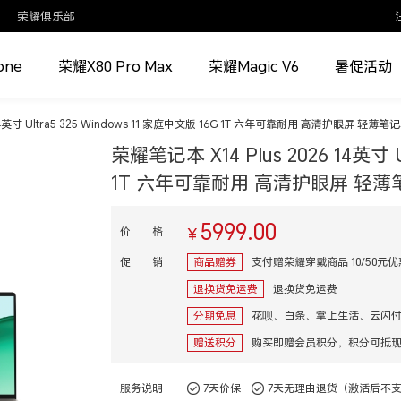
荣耀俱乐部
one
荣耀X80 Pro Max
荣耀Magic V6
暑促活动
6 14英寸 Ultra5 325 Windows 11 家庭中文版 16G 1T 六年可靠耐用 高清护眼屏 轻
荣耀笔记本 X14 Plus 2026 14英寸 U
1T 六年可靠耐用 高清护眼屏 轻
5999.00
价 格
¥
促 销
商品赠券
支付赠荣耀穿戴商品 10/50元
退换货免运费
退换货免运费
分期免息
赠送积分
购买即赠会员积分，积分可抵
服务说明
7天价保
7天无理由退货（激活后不