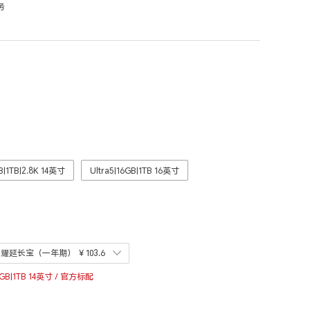
务
GB|1TB|2.8K 14英寸
Ultra5|16GB|1TB 16英寸
荣耀延长宝（一年期）
￥103.6
6GB|1TB 14英寸 / 官方标配