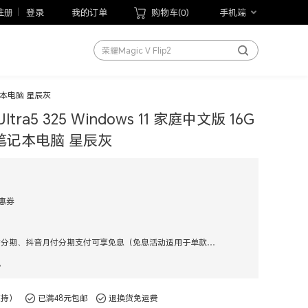
荣耀X70
注册
登录
我的订单
购物车(
0
)
手机端
荣耀Play10T
荣耀Magic V Flip2
荣耀手表5 Pro
荣耀WIN游戏本
薄笔记本电脑 星辰灰
荣耀MagicBook Pro 14 2026
ltra5 325 Windows 11 家庭中文版 16G
荣耀平板20
薄笔记本电脑 星辰灰
手机
笔记本
平板
优惠券
手表
手环
花呗、白条、掌上生活、云闪付分期、抖音月付分期支付可享免息（免息活动适用于单款免息商品订单，含多款商品订单仅在免息活动一致时可享用）
以旧换新
现
手写笔
支持）
已满48元包邮
荣耀Magic V6
退换货免运费