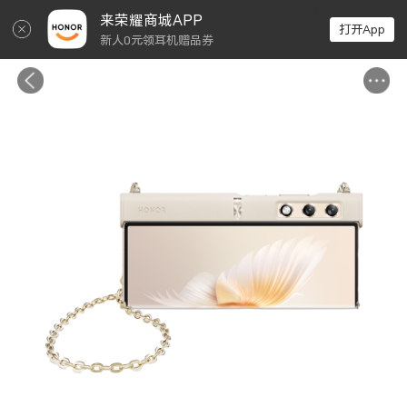
↵
来荣耀商城APP
打开App
新人0元领耳机赠品券