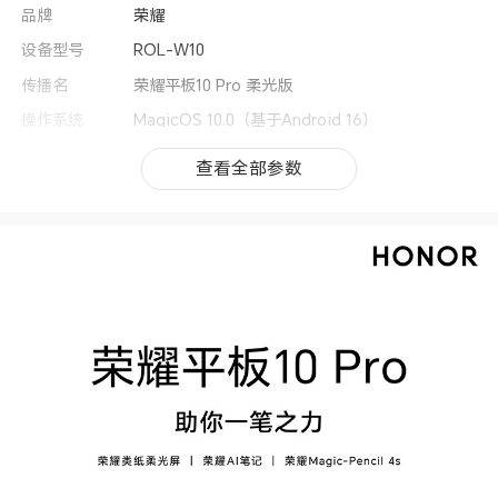
品牌
荣耀
设备型号
ROL-W10
传播名
荣耀平板10 Pro 柔光版
操作系统
MagicOS 10.0（基于Android 16）
用户界面
MagicOS 10.0
查看全部参数
查看全部参数
CPU型号
天玑8350至尊版
CPU核数
八核
CPU频率
1 x Cortex-A715 3.35GHz + 3 x Cortex-A715
3.20GHz + 4 x Cortex-A510 2.2GHz
GPU
Mali-G615 MC6
上市时间
2026年1月
机身尺寸
259.1mm（长）*176.1mm（宽）*6.1mm（厚）
(备注:实际尺寸依配置, 制造工艺, 测量方法的不同
可能有所差异。)
机身重量
约475g(含电池）(备注:实际重量依配置、制造工
艺、测量方法的不同可能有所差异。)