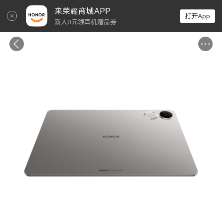
↵
来荣耀商城APP
打开App
新人0元领耳机赠品券