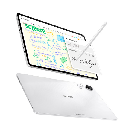
屏幕
屏幕尺寸
11.5英寸(备注:显示屏采用圆角设计，按照标准矩
形测量时，屏幕的对角线长度是 11.5英寸（实际可
视区域略小）)
屏幕色域
10.7亿色，DCI-P3广色域(备注:10.7亿色是指10bi
t 色深（8bit 硬件规格，2bit 是软件算法扩
展），可显示的颜色数量为1024×1024×1024种，
约10.7亿种。)
屏幕类型
LCD
屏幕分辨率
2800 x 1840
屏幕比例
3:2(备注:正面可视区)
触摸屏
支持多点触控，最多支持10点触控
屏占比
88%(备注:计算方法为“可视区域/触摸屏区域”，
即VA/CG。)
屏幕刷新率
屏幕最高刷新率最高为144Hz（支持8档，30Hz/
45Hz/50Hz/60Hz/75Hz/90Hz/120Hz/144Hz）
(备注:不同应用界面下，屏幕刷新率可能略有不
同，请以实际体验为准。)
存储