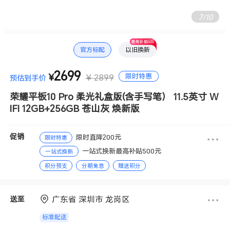
8
/
10
最高补贴500
官方标配
以旧换新
2699
限时特惠
¥
¥ 2899
预估到手价
荣耀平板10 Pro 柔光礼盒版(含手写笔） 11.5英寸 W
IFI 12GB+256GB 苍山灰 焕新版
促销
限时直降200元
限时特惠
一站式换新最高补贴500元
一站式换新
积分预支
分期免息
赠送积分
广东省 深圳市 龙岗区
送至
标准配送