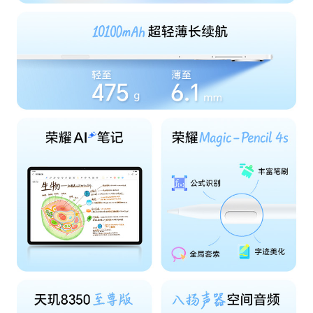
前置摄像头摄像
最大可支持1920x1080像素(备注:不同拍摄模式的
分辨率
视频像素可能有差异，请以实际为准。)
前置摄像头像素
800万像素（F2.0 FF）(备注:不同拍照模式的照片
像素可能有差异，请以实际为准。)
电池
电池类型
锂离子聚合物电池
电池容量
10100mAh（典型值）(备注:10000mAh（额定
值）)
理论充电时间
约2.15小时(备注:上述数据为使用标配充电器灭屏
充电的实验室数据，实际充电时间，视使用情况有
所不同。)
快充功能
支持（最大66W快充，兼容35W、22.5W、10W
充电）
标配充电器
35W
接口
充电接口类型
Type-C
数据线接口
Type-C