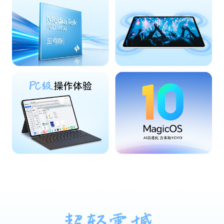
传输功能
WLAN
支持
WLAN 热点
支持
WLAN 频率
2.4G/5G
WLAN 协议
WIFI 6，802.11 a/b/g/n/ac/ax，2x2 MIMO
WLAN 直连
支持
蓝牙
BT 5.2，支持BLE，SBC、AAC、LDAC、apt
X，aptX HD
OTG
支持
WLAN 网络定
支持
位
多媒体
扬声器数量
8
麦克风数量
3
传感器