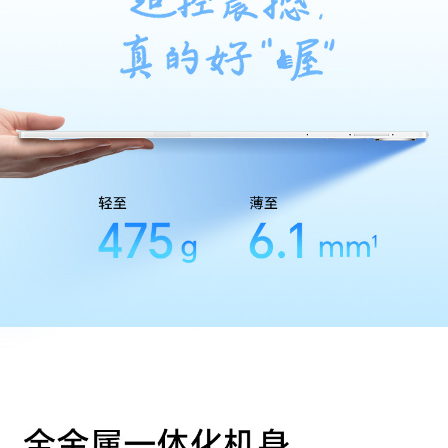
加速度传感器
支持
陀螺仪
支持
霍尔传感器
支持
重力传感器
支持
软件规格
软件名称
荣耀终端智能设备人机交互通信软件V9.0
个人助理
实用工具
日历/图库/计算器/笔记/时钟/文件管理/系统管家/
手电筒
其他
3C证书编号
2024010902730162
生产者名称
荣耀终端股份有限公司
生产者地址
深圳市福田区香蜜湖街道东海社区红荔西路8089
号深业中城6号楼A单元3401