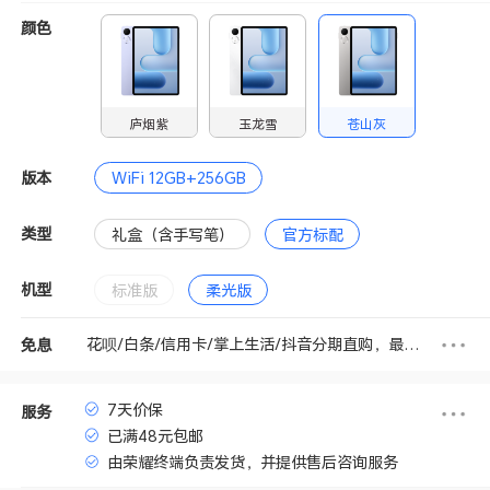
颜色
庐烟紫
玉龙雪
苍山灰
版本
WiFi 12GB+256GB
类型
礼盒（含手写笔）
官方标配
机型
标准版
柔光版
花呗/白条/信用卡/掌上生活/抖音分期直购，最高享3期免息
免息
7天价保
服务
已满48元包邮
由荣耀终端负责发货，并提供售后咨询服务