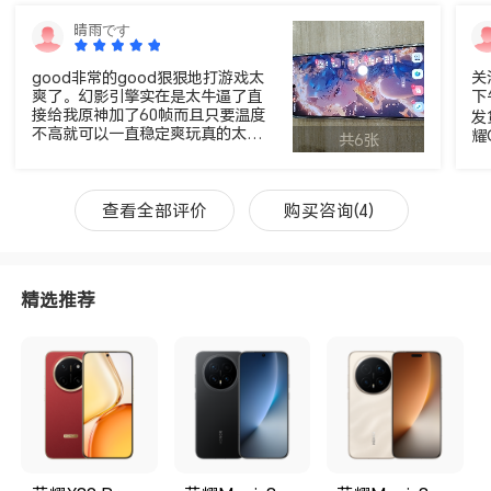
晴雨です
good非常的good狠狠地打游戏太
关
爽了。幻影引擎实在是太牛逼了直
下
接给我原神加了60帧而且只要温度
发
不高就可以一直稳定爽玩真的太爽
耀
共6张
了。相当于pc里的英伟达大力水手
理
一样神奇的赛博华佗。只不过这个
杂
是本身就已经完美运行60帧然后体
游
验在翻倍了属实牛逼。整体温度控
查看全部评价
购买咨询(4)
幕
制确实不错而且九块九的散热器也
屏
非常nice。电量续航确实是短板但
度
也还好。今天算了一下15分钟冲了
体
六十多格电太猛了。想起了我第一
还
精选推荐
次买的荣耀线上手机荣耀十。那部
动
手机看完发布会就买了实在是太喜
z
欢在当时实在是泰裤辣那个配色和
刷
性能。现在重回线上的第一步手机
更
我也是看完发布会就立马下单了，
保
性能整体使用非常的流畅而且有一
果
块非常不错的屏幕和比较优秀的相
光
机。红外和nfc都给到了外观上看上
能
去也很不错做工优秀要是金属边框
害
更好了没有也没事毕竟2199这个价
常
格必定会有取舍钱要花在刀刃上就
康