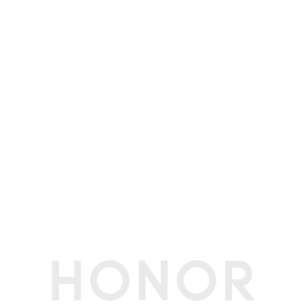
显示技术
HDR显示（图片和视频）、超动态显示、臻彩显
示(备注:该功能需要配合相应视频资源使用，请以
实际体验为准。)
存储
运行内存
16GB(备注:可使用的内存容量小于此值，因为手
（RAM）
机软件占用部分空间。)
机身内存
512GB(备注:可使用的内存容量小于此值，因为手
（ROM）
机软件占用部分空间。)
拍摄功能
后置摄像头
5000万像素广角摄像头(f/1.95光圈，支持OIS光学
防抖) + 1200万像素超广角微距摄像头(f/2.2光圈)
，支持自动对焦(备注:不同拍照模式的照片像素可
能有差异，请以实际为准。)
前置摄像头
1600万像素广角摄像头（f/2.45光圈）(备注:不同
拍照模式的照片像素可能有差异，请以实际为
准。)
后置摄像头照片
最大可支持8192×6144像素(备注:不同拍照模式的
分辨率
照片像素可能有差异，请以实际为准。)
后置摄像头摄像
最大可支持 3840 × 2160像素(备注:不同拍摄模式