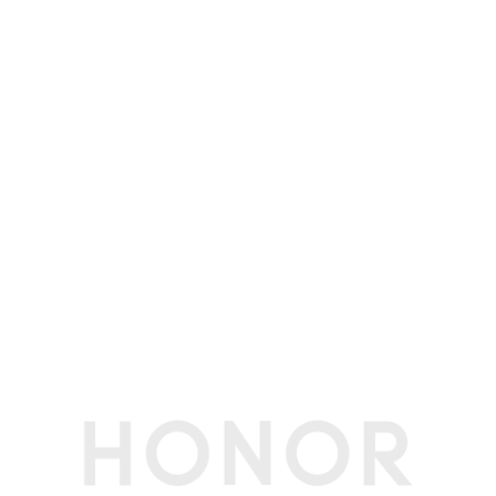
标配充电器
荣耀100W超级快充充电器
理论充电时间
约34分钟(备注:充电数据为使用100W荣耀超级快
充充电套装和手动开启超级快充极速充电模式的荣
耀实验室数据，实际使用中可能因产品个体差异、
使用习惯和环境因素不同略有不同，请以实际使用
情况为准。)
快充功能
手机支持最大20V/5A超级快充，兼容11V/6A或10
V/4A超级快充。(备注:最大支持100W有线超级快
充，需搭配原装有线超级快充充电器及原装充电线
缆使用。实际充电功率会随不同场景智能变化，请
以实际使用情况为准。)
智能充电模式
支持
网络
网络制式
支持移动 5G/4G+/4G/2G，支持电信 5G/4G+/
4G，联通5G/4G+/4G/3G/2G，广电5G/4G+/4
G(备注:*主卡指SIM卡管理中开通默认移动数据的
卡。
*卡槽1、2可以任意切换为默认移动数据卡。
*如果两张都是电信卡，副卡（非默认移动数据
卡）必须开通电信VoLTE业务，才能同时使用电
信双卡。