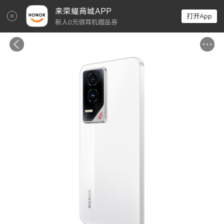
↵
来荣耀商城APP
打开App
新人0元领耳机赠品券