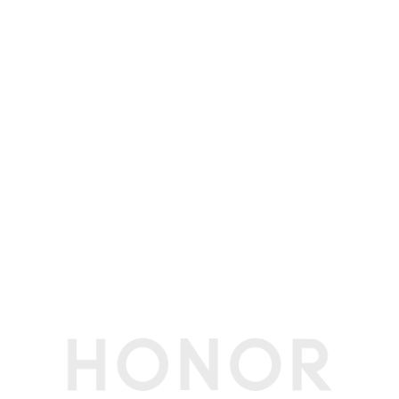
耳机接口
USB Type-C(备注:仅支持 Type-C 数字耳机。)
充电接口类型
Type-C
传输功能
WLAN 网络定
支持
位
Glonass
支持
WLAN
支持
北斗
支持，可支持B1I+B1C双频
WLAN 热点
支持
A-GNSS
支持
WLAN 协议
802.11 a/b/g/n/ac/ax/be，2x2 MIMO(备注:需
要搭配相应的Wi-Fi7路由器使用。)
伽利略
支持
WLAN 频率
2.4GHz和5GHz
WLAN 直连
支持