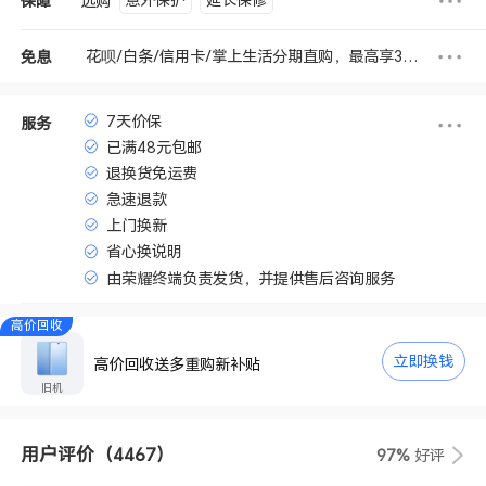
选购
保障
花呗/白条/信用卡/掌上生活分期直购，最高享3期免息
免息
7天价保
服务
已满48元包邮
退换货免运费
急速退款
上门换新
省心换说明
由荣耀终端负责发货，并提供售后咨询服务
高价回收
立即换钱
高价回收送多重购新补贴
旧机
用户评价
（4467）
97%
好评