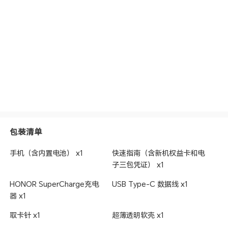
图库功能
AI消除、AI风格、AI扩图、人脸修复、智能美颜、
水印编辑、图库语义搜索、精彩时刻、一键大片、
荣耀剪辑
其他
SIM卡类型
nano卡
3C证书编号
2024011606717367
电信设备进网许
02-E219-243502
可证编号
生产者名称
荣耀终端股份有限公司
包装清单
生产者地址
深圳市福田区香蜜湖街道东海社区红荔西路8089
号深业中城6号楼A单元3401
手机（含内置电池） x1
快速指南（含新机权益卡和电
子三包凭证） x1
HONOR SuperCharge充电
USB Type-C 数据线 x1
器 x1
取卡针 x1
超薄透明软壳 x1