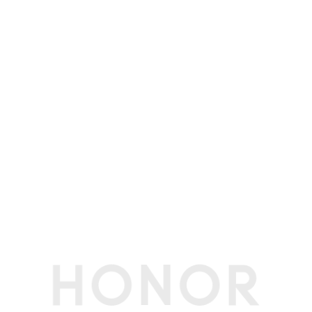
分辨率
的视频像素可能有差异，请以实际为准。)
前置摄像头照片
最大可支持 4608 × 3456 像素(备注:不同拍照模
分辨率
式的照片像素可能有差异，请以实际为准。)
前置摄像头摄像
最大可支持 2520 × 1080像素(备注:不同拍摄模式
分辨率
的视频像素可能有差异，请以实际为准。)
防抖模式
电子防抖、光学防抖
前置拍摄功能
动态照片、人像模式、滤镜、笑脸抓拍、自拍镜
像、声控拍照、定时拍摄、手势拍照、夜景模式、
水印模式、高像素模式
后置拍摄功能
鹰眼精彩抓拍、AI超清人像、动态照片、延时摄
影、AI摄影、超大广角、大光圈、多镜录像、夜景
模式、人像模式、专业拍照、录像、慢动作、全景
模式、HDR拍照、夜景录像、微电影、智能广
角、滤镜、水印、文档扫描、超级微距、笑脸抓
拍、声控拍照、定时拍摄、连拍、高像素模式
电池
电池类型
锂离子聚合物电池（荣耀青海湖电池）
电池容量
5300mAh（典型值）(备注:电池额定容量为 5170
mAh。)