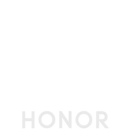
接近光传感器
非实体器件，使用超声代替
指纹传感器
支持（屏内指纹），支持指纹解锁
指南针
支持
陀螺仪
支持
NFC
支持读/写模式、卡模拟模式（荣耀钱包，NFC-SI
M，HCE）(备注:1.NFC-SIM需放在SIM1卡槽使
用。
2.NFC感应区在手机背部摄像头旁边位置。
3.荣耀钱包OTA升级支持。)
其他传感器
Flicker传感器(备注:后置支持Flicker传感器。)
重力传感器
支持
软件规格
软件名称
荣耀终端智能设备人机交互通信软件V8.0
个人助理
实用工具
智能遥控、指南针、手电筒、镜子、日历、图库、
音乐、视频、计算器、笔记、录音机、天气、时
钟、换机克隆、文件管理、系统管家、健康使用手
机