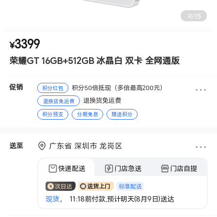
9
/
15
3399
¥
荣耀GT 16GB+512GB 冰晶白 双卡 全网通版
促销
积分50倍抵现（多倍最高200元）
积分红包
退换货免运费
退换货免运费
积分预支
分期免息
赠送积分
广东省 深圳市 龙岗区
送至
快递配送
门店急送
门店自提
标准配送
次日达
送货上门
现货
， 11:18前付款,预计明天(8月9日)送达