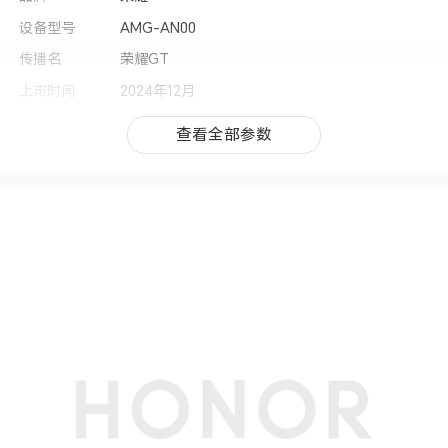
设备型号
AMG-AN00
传播名
荣耀GT
上市时间
2024年12月
操作系统
MagicOS 9.0（基于Android 15）
查看全部参数
查看全部参数
用户界面
MagicOS 9.0
CPU型号
第三代骁龙8移动平台
CPU核数
八核
CPU频率
1×Cortex-X4 3.3GHz+3×Cortex-A720 3.2GHz
+2×Cortex-A720 3.0GHz+2×Cortex-A520 2.3
GHz(备注:实际运行频率因应用负载智能调整。)
GPU
Adreno 750
双卡
双卡双通(备注:双卡双通功能仅支持5G+5G/5G+
4G部分频段。)
机身尺寸
161mm（长）×74.2mm（宽）×7.7mm（厚）(备
注:实际尺寸依配置、制造工艺、测量方法的不同
可能有所差异。)