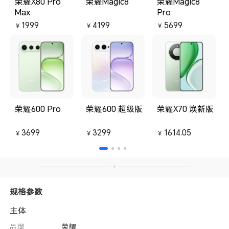
荣耀X80 Pro
荣耀Magic8
荣耀Magic8
好了每个人按需购买就好了。喜欢
h
Max
Pro
就买实际两天的体验下来确实非常
在
1999
4199
5699
的喜欢。希望以后的荣耀线上手机
间
￥
￥
￥
重回巅峰我会期待你们的新机发布
有
会的。
手
用
力
荣耀600 Pro
荣耀600 超级版
荣耀X70 焕新版
3699
3299
1614.05
￥
￥
￥
规格参数
主体
品牌
荣耀