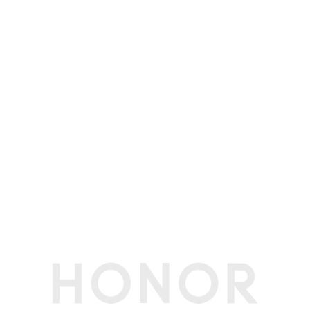
3、YOYO智能体、晕动舒缓显示和魔法形象等O
TA升级支持。)
屏幕
屏幕尺寸
6.7英寸(备注:显示屏采用圆角设计，按照标准矩
形测量屏幕的对角线长度为6.7英寸（实际可视区
域略小）。)
屏幕色域
真10.7亿色，DCI-P3广色域
屏幕比例
19.98:9(备注:正面可视区。)
屏幕类型
AMOLED
屏幕分辨率
FHD+ 2664*1200 像素(备注:该分辨率对应标准矩
形，实际屏幕有效像素略少。)
触摸屏
多点触控，最多支持10点触控
屏占比
93.30%(备注:数据来源于荣耀实验室，仅供参
考。)
屏幕刷新率
最高120Hz
护眼功能
3840Hz超高频PWM调光、离焦视力舒缓、护眼
模式、类自然光护眼、助眠显示(备注:本产品非医
疗器械，不具有治疗功能。)