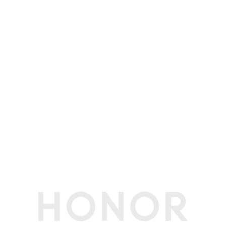
蓝牙
BT5.3，支持BLE、SBC、AAC、LDAC、APT
X、APTX HD
投屏
支持无线投屏
OTG
支持（反向供电时最大输出电流1A/5V）
NFC支付
支持(备注:OTA升级支持。)
GPS
支持
蜂窝网络定位
支持
多媒体
扬声器数量
2个
麦克风数量
2个
拾音功能
VoIP视频通话AI降噪、蓝牙耳机远程录音(备注:Vo
IP视频通话AI降噪和蓝牙耳机远程录音功能需配合
相应的应用使用，请以实际体验为准。)
传感器
加速度传感器
支持