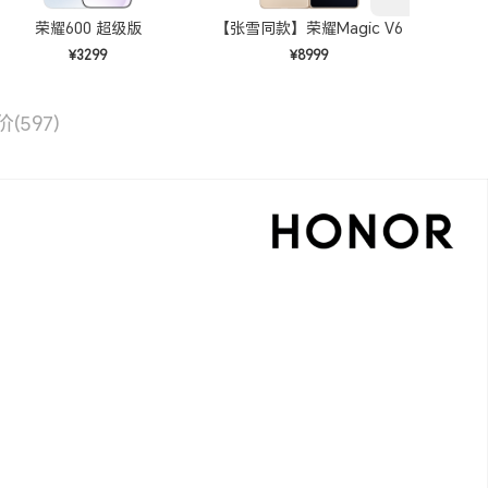
荣耀600 超级版
【张雪同款】荣耀Magic V6
¥3299
¥8999
预估
价
(597)