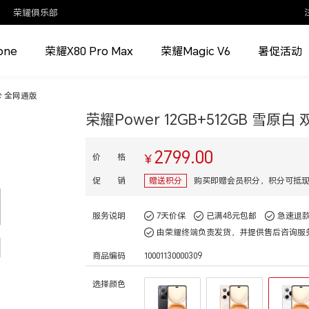
荣耀俱乐部
one
荣耀X80 Pro Max
荣耀Magic V6
暑促活动
双卡 全网通版
荣耀Power 12GB+512GB 雪原
2799.00
价 格
¥
促 销
赠送积分
购买即赠会员积分，积分可抵
服务说明
7天价保
已满48元包邮
急速退
由荣耀终端负责发货，并提供售后咨询服
商品编码
10001130000309
选择颜色