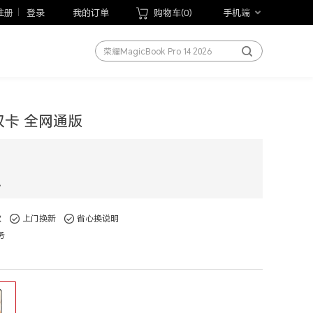
荣耀手表5 Pro
注册
登录
我的订单
购物车(
0
)
手机端
荣耀WIN游戏本
荣耀MagicBook Pro 14 2026
荣耀平板20
手机
笔记本
白 双卡 全网通版
平板
手表
手环
现
以旧换新
款
上门换新
省心换说明
手写笔
务
荣耀Magic V6