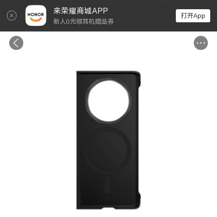
↵
来荣耀商城APP
打开App
新人0元领耳机赠品券