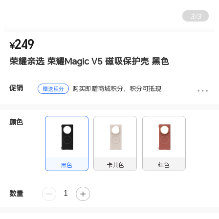
3
/
3
249
¥
荣耀亲选 荣耀Magic V5 磁吸保护壳 黑色
促销
购买即赠商城积分，积分可抵现
赠送积分
颜色
黑色
卡其色
红色
数量