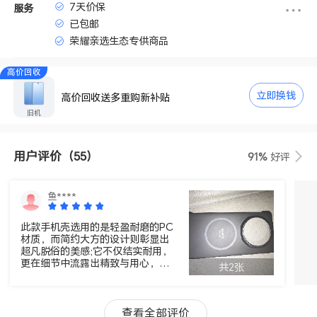
7天价保
服务
已包邮
荣耀亲选生态专供商品
高价回收
立即换钱
高价回收送多重购新补贴
旧机
用户评价
（55）
91%
好评
鱼****
此款手机壳选用的是轻盈耐磨的PC
材质，而简约大方的设计则彰显出
超凡脱俗的美感;它不仅结实耐用，
更在细节中流露出精致与用心，让
共2张
每一次握持都成为了一种享受。(˘︶
˘✿)
查看全部评价