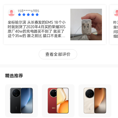
158****6985
坐标哈尔滨 从长春发的EMS 18个小
昨
时就到货了2020年4月买的荣耀30S
荣
原厂40w的充电器买不到了 就买了
问
这个35w的 跟之前比 插口不是紫色
细
共1张
的 也不是粗线 刚才充电 手机提示
的
不是5A的线 但3A充电也感觉良好
充
未见异常 原厂正品放心可用，满意
好评！
查看全部评价
精选推荐