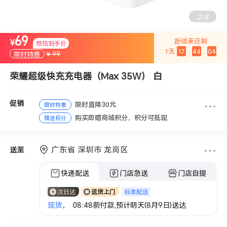
2
/
4
69
距结束还剩
¥
预估到手价
1
天
17
:
44
:
03
¥ 99
限时特惠
荣耀超级快充充电器（Max 35W） 白
促销
限时直降30元
限时特惠
购买即赠商城积分，积分可抵现
赠送积分
广东省 深圳市 龙岗区
送至
快递配送
门店急送
门店自提
标准配送
次日达
送货上门
现货
， 08:48前付款,预计明天(8月9日)送达