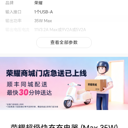
品牌
荣耀
输入接口
1个USB-A
输出功率
35W Max
输出电压电流
11V3.2A Max或9V2A或5V2A
其他
查看全部参数
查看全部参数
生产者名称
荣耀终端股份有限公司
生产者地址
深圳市福田区香蜜湖街道东海社区红荔西路8089
号深业中城6号楼A单元3401
3C证书编号
2025010907752984