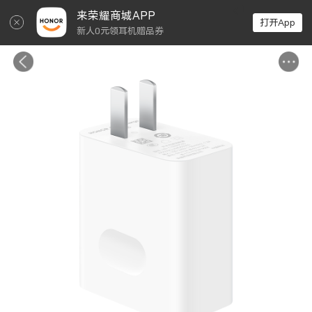
↵
来荣耀商城APP
打开App
新人0元领耳机赠品券