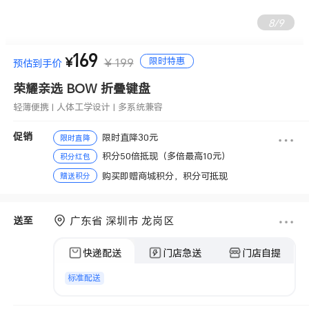
9
/
9
169
轻薄便携 | 人体工学设计 | 多系统兼容
限时特惠
¥
¥ 199
预估到手价
荣耀亲选 BOW 折叠键盘
轻薄便携 | 人体工学设计 | 多系统兼容
促销
限时直降30元
限时直降
积分50倍抵现（多倍最高10元）
积分红包
购买即赠商城积分，积分可抵现
赠送积分
广东省 深圳市 龙岗区
送至
快递配送
门店急送
门店自提
标准配送