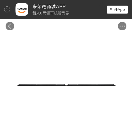
↵
来荣耀商城APP
打开App
新人0元领耳机赠品券