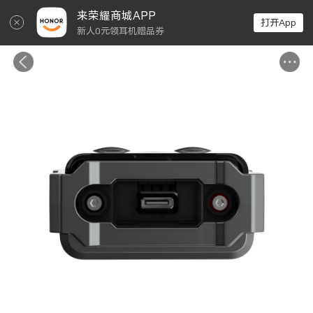
↵
来荣耀商城APP
打开App
新人0元领耳机赠品券