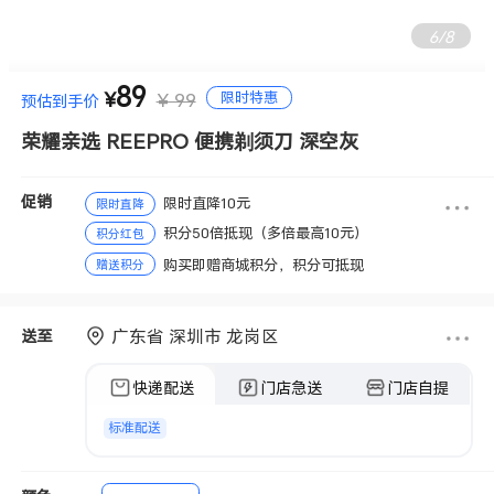
7
/
8
89
限时特惠
¥
¥ 99
预估到手价
荣耀亲选 REEPRO 便携剃须刀 深空灰
促销
限时直降10元
限时直降
积分50倍抵现（多倍最高10元）
积分红包
购买即赠商城积分，积分可抵现
赠送积分
广东省 深圳市 龙岗区
送至
快递配送
门店急送
门店自提
标准配送