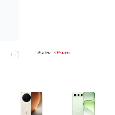
已选择商品:
平板X10 Pro