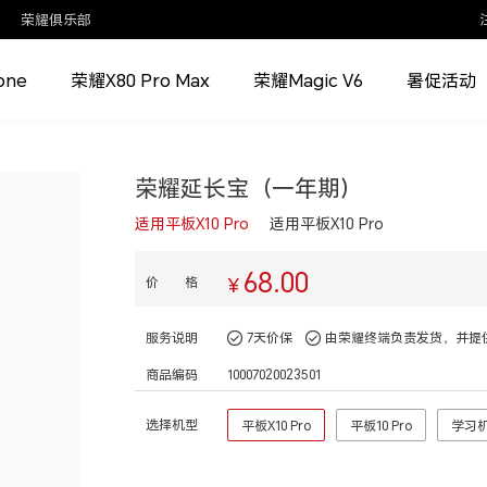
荣耀俱乐部
one
荣耀X80 Pro Max
荣耀Magic V6
暑促活动
荣耀延长宝（一年期）
适用平板X10 Pro
适用平板X10 Pro
68.00
价 格
¥
服务说明
7天价保
由荣耀终端负责发货，并提
商品编码
10007020023501
选择机型
平板X10 Pro
平板10 Pro
学习机