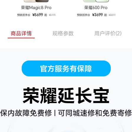
荣耀Magic8 Pro
荣耀600 Pro
¥5699
¥3699
预估到手价
起
预估到手价
起
¥5999
¥3899
商品详情
规格参数
用户评价
(2)