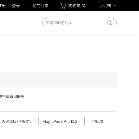
荣耀手表5 Pro
注册
登录
我的订单
购物车(
0
)
手机端
荣耀WIN游戏本
荣耀MagicBook Pro 14 2026
荣耀平板20
手机
笔记本
平板
手表
手环
以旧换新
供售后咨询服务
手写笔
荣耀Magic V6
 火火兔版/平板X10
MagicPad3 Pro 12.3
平板20